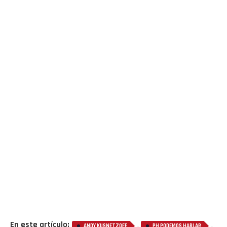
En este artículo:
,
,
ANDY KUSNETZOFF
PH PODEMOS HABLAR