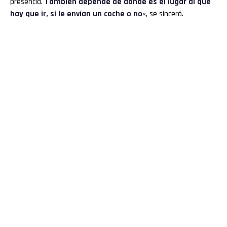
presencia.
También depende de dónde es el lugar al que
hay que ir, si le envían un coche o no
«, se sinceró.