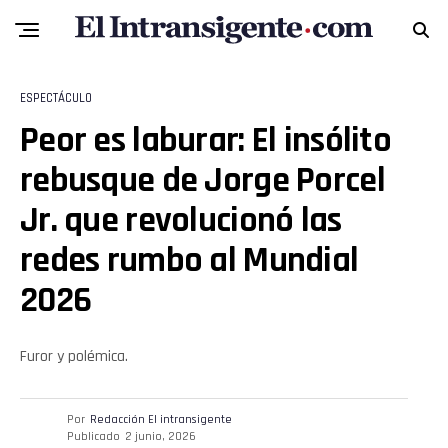
Whatsapp
Email
ESPECTÁCULO
Peor es laburar: El insólito
rebusque de Jorge Porcel
Jr. que revolucionó las
redes rumbo al Mundial
2026
Furor y polémica.
Por
Redacción El intransigente
Publicado
2 junio, 2026