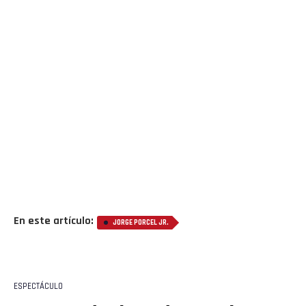
Flipboard
Reddit
Pinterest
Whatsapp
Email
En este artículo:
JORGE PORCEL JR.
ESPECTÁCULO