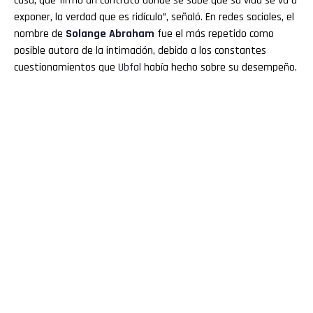
casa, que firmó un contrato donde se sabe que su vida se va a
exponer, la verdad que es ridículo”, señaló. En redes sociales, el
nombre de
Solange Abraham
fue el más repetido como
posible autora de la intimación, debido a los constantes
cuestionamientos que
Ubfal
había hecho sobre su desempeño.