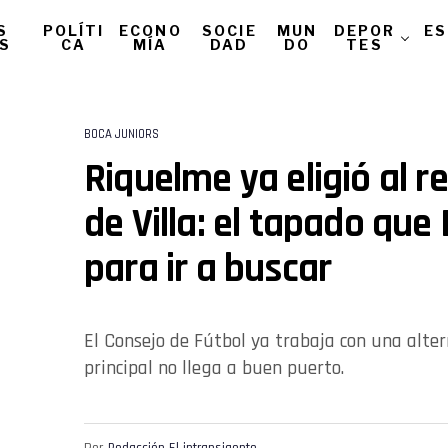
S
POLÍTI
ECONO
SOCIE
MUN
DEPOR
ES
AS
CA
MÍA
DAD
DO
TES
BOCA JUNIORS
Riquelme ya eligió al 
de Villa: el tapado que 
para ir a buscar
El Consejo de Fútbol ya trabaja con una alter
principal no llega a buen puerto.
Por
Redacción El intransigente