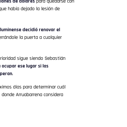
llones de dólares
para quedarse con
 que había dejado la lesión de
luminense decidió renovar el
cerrándole la puerta a cualquier
prioridad sigue siendo Sebastián
ocupar ese lugar si las
speran
.
óximos días para determinar cuál
 donde Arruabarrena considera