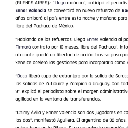
(BUENOS AIRES).- “
Llega
mañana”, anticipó el periodi
Enner
Valencia
se convertirá en nuevo refuerzo de
Bo
años arribará al país entre esta noche y mañana para 
libre del Pachuca de México.
“Hablando de los refuerzos. Llega
Enner
Valencia al p
Firmará
contrato por 18 meses, libre del Pachuca”, inf
atacante quedó en libertad de acción tras su paso por
xeneize aceleró las gestiones para incorporarlo como 
“
Boca
liberó cupo de extranjero por la salida de Saracc
las salidas de Zufiaurre y Zampieri a Uruguay. Con to
9”, explicó el periodista sobre el margen administrati
agilidad en la ventana de transferencias.
“Chimy Ávila y Enner Valencia son dos jugadores en c
los dos”, manifestó Aguilera. El argentino de 32 años,
quiere jugar en la Ribera. Si se resuelve la operación 