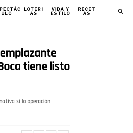
PECTÁC
LOTERI
VIDA Y
RECET
ULO
AS
ESTILO
AS
reemplazante
Boca tiene listo
nativa si la operación