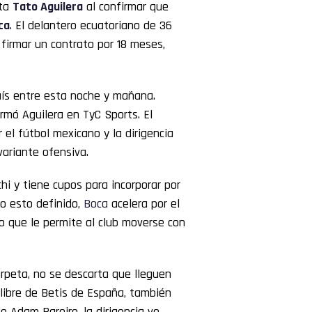
sta
Tato Aguilera
al confirmar que
ca
. El delantero ecuatoriano de 36
firmar un contrato por 18 meses,
aís entre esta noche y mañana.
ormó Aguilera en TyC Sports. El
 el fútbol mexicano y la dirigencia
variante ofensiva.
hi y tiene cupos para incorporar por
do esto definido,
Boca
acelera por el
vo que le permite al club moverse con
arpeta, no se descarta que lleguen
 libre de Betis de España, también
de Adam Bareiro, la dirigencia ve