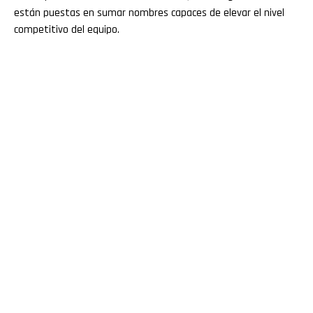
están puestas en sumar nombres capaces de elevar el nivel
competitivo del equipo.
Flipboard
Reddit
Pinterest
Whatsapp
Email