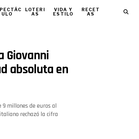
PECTÁC
LOTERI
VIDA Y
RECET
ULO
AS
ESTILO
AS
a Giovanni
d absoluta en
 9 millones de euros al
taliano rechazó la cifra