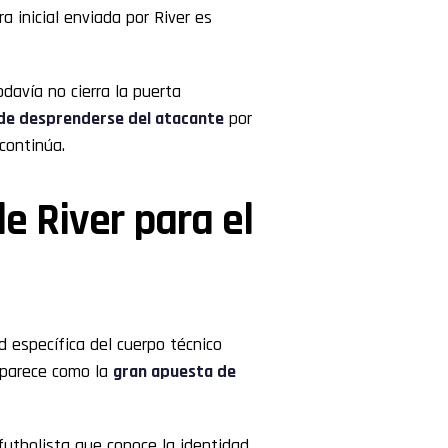
ra inicial enviada por River es
odavía no cierra la puerta
 de desprenderse del atacante
por
 continúa.
e River para el
d específica del cuerpo técnico
aparece como la
gran apuesta de
futbolista que conoce la identidad