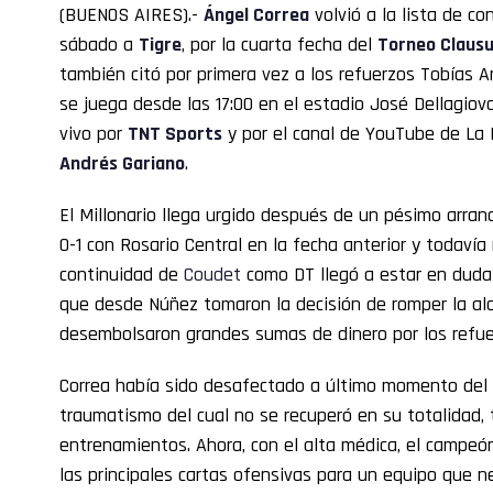
(BUENOS AIRES).-
Ángel Correa
volvió a la lista de c
sábado a
Tigre
, por la cuarta fecha del
Torneo Claus
también citó por primera vez a los refuerzos Tobías A
se juega desde las 17:00 en el estadio José Dellagiov
vivo por
TNT Sports
y por el canal de YouTube de La P
Andrés Gariano
.
El Millonario llega urgido después de un pésimo arra
0-1 con Rosario Central en la fecha anterior y todavía
continuidad de
Coudet
como DT llegó a estar en duda 
que desde Núñez tomaron la decisión de romper la al
desembolsaron grandes sumas de dinero por los refue
Correa había sido desafectado a último momento del d
traumatismo del cual no se recuperó en su totalidad, 
entrenamientos. Ahora, con el alta médica, el campe
las principales cartas ofensivas para un equipo que n