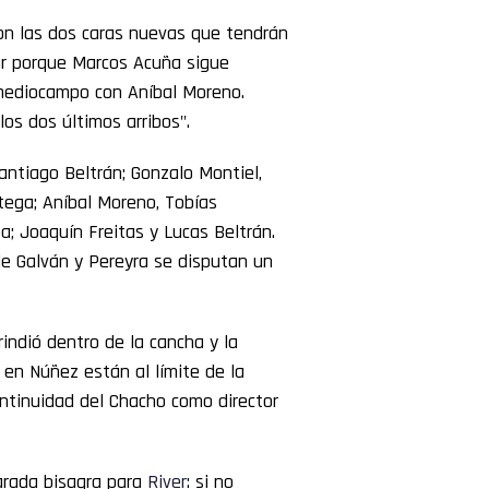
 son las dos caras nuevas que tendrán
lar porque Marcos Acuña sigue
 mediocampo con Aníbal Moreno.
los dos últimos arribos".
antiago Beltrán; Gonzalo Montiel,
tega; Aníbal Moreno, Tobías
; Joaquín Freitas y Lucas Beltrán.
e Galván y Pereyra se disputan un
indió dentro de la cancha y la
 en Núñez están al límite de la
ontinuidad del Chacho como director
arada bisagra para
River
: si no