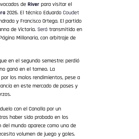
onvocados de
River
para visitar el
ura
2026. El técnico Eduardo
Coudet
ndrada y Francisco Ortega. El partido
anna de Victoria.
Será
transmitido en
ágina Millonaria, con arbitraje de
nque en el segundo semestre: perdió
 no ganó en el torneo. La
por los malos rendimientos, pese a
cancía en este mercado de pases y
rzos.
uelo con el Canalla por un
tras haber sido probado en los
ón del mundo aparece como una de
ecesita volumen de juego y goles.