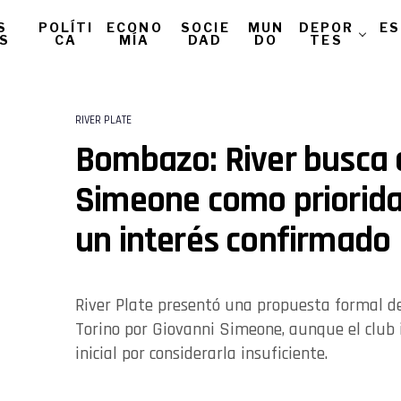
S
POLÍTI
ECONO
SOCIE
MUN
DEPOR
ES
AS
CA
MÍA
DAD
DO
TES
RIVER PLATE
Bombazo: River busca 
Simeone como priorida
un interés confirmado
River Plate presentó una propuesta formal de
Torino por Giovanni Simeone, aunque el club i
inicial por considerarla insuficiente.