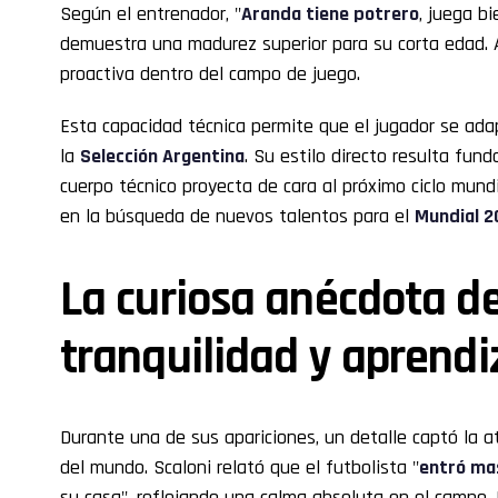
Según el entrenador, "
Aranda tiene potrero
, juega bi
demuestra una madurez superior para su corta edad. A
proactiva dentro del campo de juego.
Esta capacidad técnica permite que el jugador se adap
la
Selección Argentina
. Su estilo directo resulta fu
cuerpo técnico proyecta de cara al próximo ciclo mundia
en la búsqueda de nuevos talentos para el
Mundial 2
La curiosa anécdota del
tranquilidad y aprendi
Durante una de sus apariciones, un detalle captó la a
del mundo. Scaloni relató que el futbolista "
entró mas
su casa", reflejando una calma absoluta en el campo. 