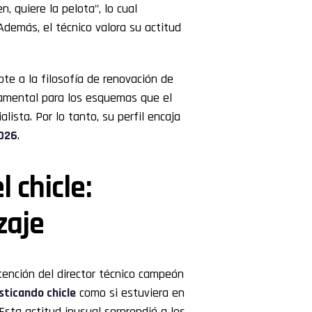
en, quiere la pelota", lo cual
demás, el técnico valora su actitud
te a la filosofía de renovación de
ndamental para los esquemas que el
lista. Por lo tanto, su perfil encaja
026
.
 chicle:
zaje
tención del director técnico campeón
ticando chicle
como si estuviera en
Esta actitud inusual sorprendió a los