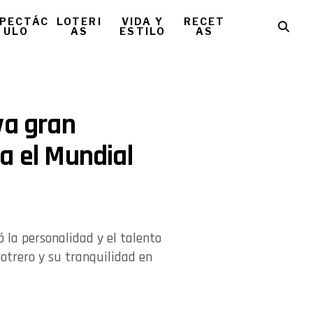
PECTÁC
LOTERI
VIDA Y
RECET
ULO
AS
ESTILO
AS
va gran
a el Mundial
ó la personalidad y el talento
otrero y su tranquilidad en