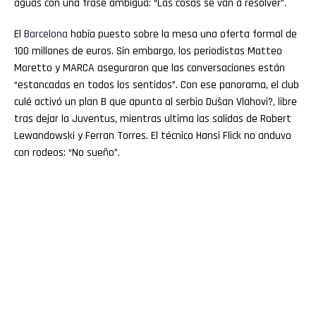
aguas con una frase ambigua: “Las cosas se van a resolver”.
El
Barcelona
había puesto sobre la mesa una oferta formal de
100 millones de euros. Sin embargo, los periodistas Matteo
Moretto y MARCA aseguraron que las conversaciones están
“estancadas en todos los sentidos”. Con ese panorama, el club
culé activó un plan B que apunta al serbio Dušan Vlahovi?, libre
tras dejar la Juventus, mientras ultima las salidas de Robert
Lewandowski y Ferran Torres. El técnico Hansi Flick no anduvo
con rodeos: “No sueño”.