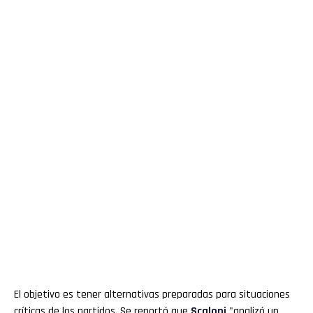
El objetivo es tener alternativas preparadas para situaciones
críticas de los partidos. Se reportó que
Scaloni
"analizó un