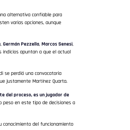
una alternativa confiable para
isten varias opciones, aunque
a
,
Germán Pezzella
,
Marcos Senesi
,
s indicios apuntan a que el actual
i se perdió una convocatoria
 fue justamente Martínez Quarta.
e del proceso, es un jugador de
ho peso en este tipo de decisiones a
su conocimiento del funcionamiento