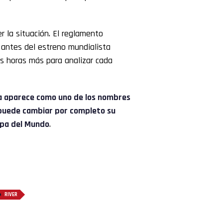
r la situación. El reglamento
o antes del estreno mundialista
as horas más para analizar cada
a aparece como uno de los nombres
e puede cambiar por completo su
opa del Mundo
.
RIVER