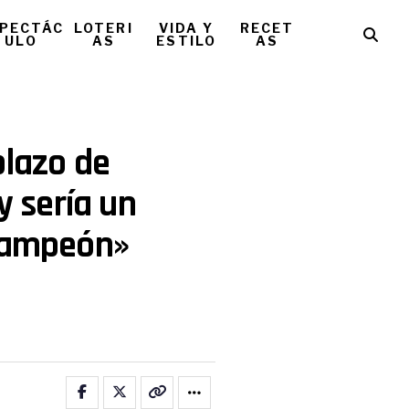
PECTÁC
LOTERI
VIDA Y
RECET
ULO
AS
ESTILO
AS
plazo de
y sería un
 campeón»