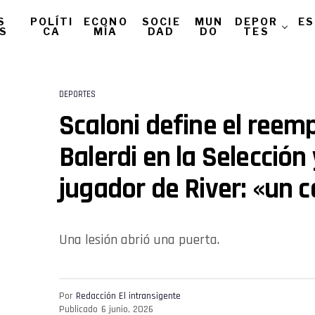
S
POLÍTI
ECONO
SOCIE
MUN
DEPOR
ES
AS
CA
MÍA
DAD
DO
TES
DEPORTES
Scaloni define el reem
Balerdi en la Selección 
jugador de River: «un
Una lesión abrió una puerta.
Por
Redacción El intransigente
Publicado
6 junio, 2026