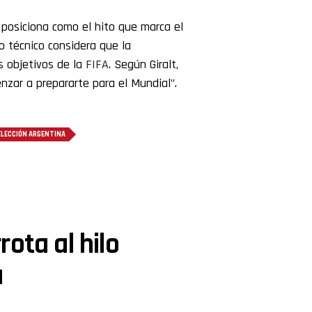
e posiciona como el hito que marca el
po técnico considera que la
s objetivos de la
FIFA
. Según Giralt,
nzar a prepararte para el Mundial".
ELECCIÓN ARGENTINA
ota al hilo
a