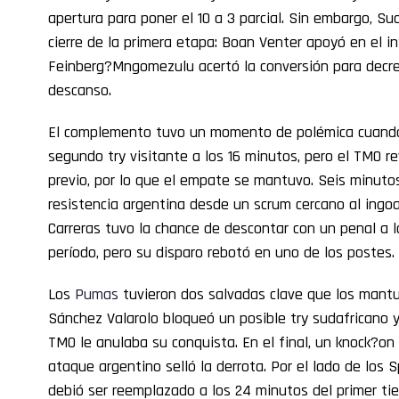
apertura para poner el 10 a 3 parcial. Sin embargo, Su
cierre de la primera etapa: Boan Venter apoyó en el i
Feinberg?Mngomezulu acertó la conversión para decreta
descanso.
El complemento tuvo un momento de polémica cuando 
segundo try visitante a los 16 minutos, pero el TMO re
previo, por lo que el empate se mantuvo. Seis minut
resistencia argentina desde un scrum cercano al ingoal 
Carreras tuvo la chance de descontar con un penal a 
período, pero su disparo rebotó en uno de los postes.
Los
Pumas
tuvieron dos salvadas clave que los mantuv
Sánchez Valarolo bloqueó un posible try sudafricano y
TMO le anulaba su conquista. En el final, un knock?on
ataque argentino selló la derrota. Por el lado de los S
debió ser reemplazado a los 24 minutos del primer tie