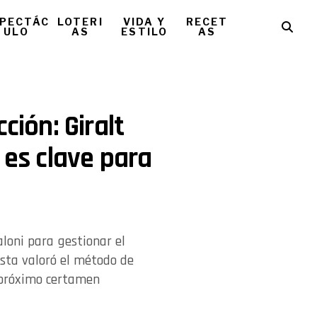
PECTÁC
LOTERI
VIDA Y
RECET
ULO
AS
ESTILO
AS
ción: Giralt
 es clave para
aloni para gestionar el
ista valoró el método de
l próximo certamen