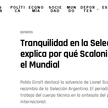
S
POLÍTI
ECONO
SOCIE
MUN
DEPOR
ES
AS
CA
MÍA
DAD
DO
TES
DEPORTES
Tranquilidad en la Selec
explica por qué Scaloni
el Mundial
Pablo Giralt destacó la solvencia de Lionel Sc
recambio de la Selección Argentina. El period
trabajo del cuerpo técnico en la antesala de
internacional.