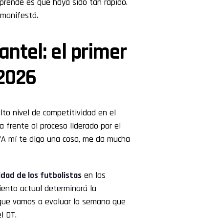
rprende es que haya sido tan rápido.
 manifestó.
antel: el primer
 2026
alto nivel de competitividad en el
a frente al proceso liderado por el
 "A mí te digo una cosa, me da mucha
idad de los futbolistas
en las
iento actual determinará la
n que vamos a evaluar la semana que
l DT.