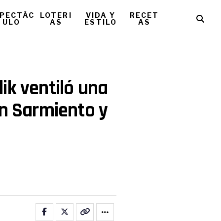
PECTÁC
LOTERI
VIDA Y
RECET
ULO
AS
ESTILO
AS
ik ventiló una
an Sarmiento y