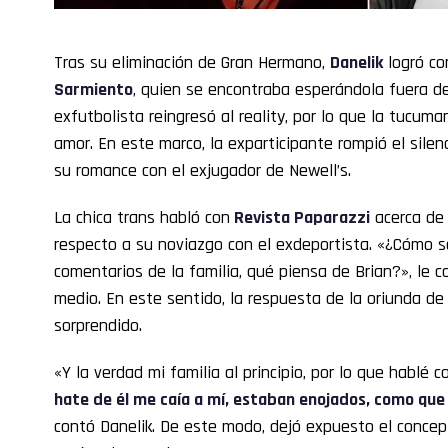
Tras su eliminación de Gran Hermano,
Danelik
logró co
Sarmiento
, quien se encontraba esperándola fuera de
exfutbolista reingresó al reality, por lo que la tucum
amor. En este marco, la exparticipante rompió el sile
su romance con el exjugador de Newell’s.
La chica trans habló con
Revista Paparazzi
acerca de 
respecto a su noviazgo con el exdeportista. «¿Cómo se
comentarios de la familia, qué piensa de Brian?», le 
medio. En este sentido, la respuesta de la oriunda 
sorprendido.
«Y la verdad mi familia al principio, por lo que hablé c
hate de él me caía a mí, estaban enojados, como que
contó Danelik. De este modo, dejó expuesto el concep