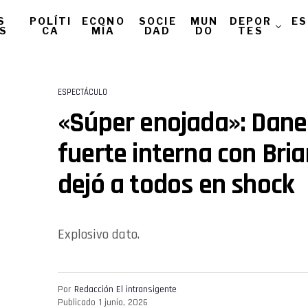
S
POLÍTI
ECONO
SOCIE
MUN
DEPOR
ES
AS
CA
MÍA
DAD
DO
TES
ESPECTÁCULO
«Súper enojada»: Danel
fuerte interna con Bri
dejó a todos en shock
Explosivo dato.
Por
Redacción El intransigente
Publicado
1 junio, 2026