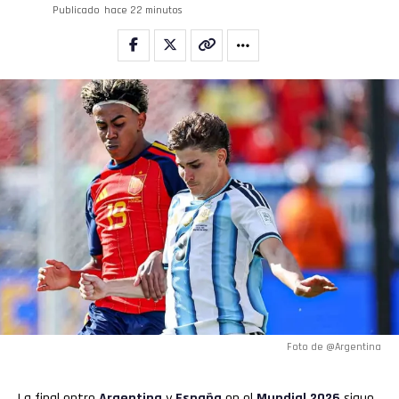
Publicado
hace 22 minutos
Foto de @Argentina
La final entre
Argentina
y
España
en el
Mundial 2026
sigue