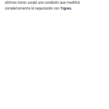
últimas horas surgió una condición que modificó
completamente la negociación con
Tigres
.
Flipboard
Reddit
Pinterest
Whatsapp
Email