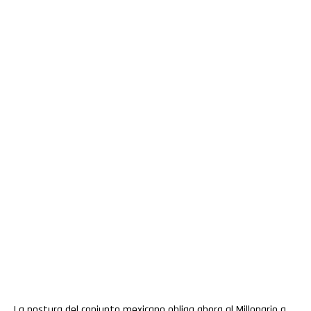
La postura del conjunto mexicano obliga ahora al Millonario a