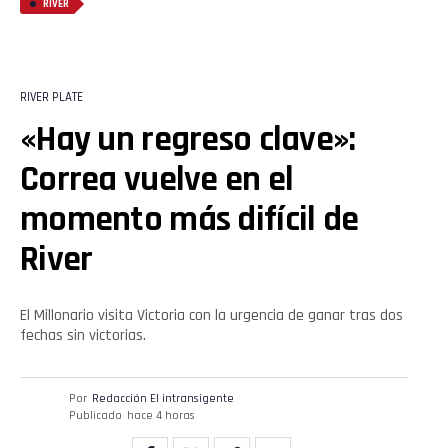
RIVER
Flipboard
Reddit
RIVER PLATE
Pinterest
«Hay un regreso clave»:
Correa vuelve en el
Whatsapp
momento más difícil de
Email
River
El Millonario visita Victoria con la urgencia de ganar tras dos
fechas sin victorias.
Por
Redacción El intransigente
Publicado
hace 4 horas