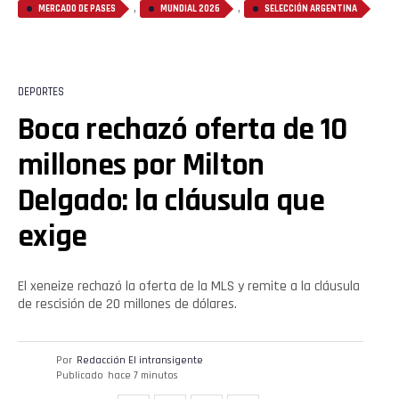
,
,
MERCADO DE PASES
MUNDIAL 2026
SELECCIÓN ARGENTINA
DEPORTES
Boca rechazó oferta de 10
Flipboard
millones por Milton
Reddit
Delgado: la cláusula que
Pinterest
exige
Whatsapp
El xeneize rechazó la oferta de la MLS y remite a la cláusula
de rescisión de 20 millones de dólares.
Email
Por
Redacción El intransigente
Publicado
hace 7 minutos