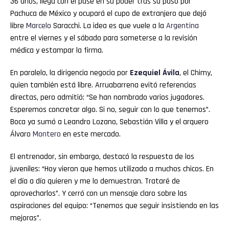
36 años, llega con el pase en su poder tras su paso por
Pachuca de México y ocupará el cupo de extranjero que dejó
libre
Marcelo
Saracchi. La idea es que vuele a la
Argentina
entre el viernes y el sábado para someterse a la revisión
médica y estampar la firma.
En paralelo, la dirigencia negocia por
Ezequiel Ávila
, el Chimy,
quien también está libre. Arruabarrena evitó referencias
directas, pero admitió: “Se han nombrado varios jugadores.
Esperemos concretar algo. Si no, seguir con lo que tenemos”.
Boca ya sumó a Leandro Lozano, Sebastián Villa y el arquero
Álvaro
Montero
en este mercado.
El entrenador, sin embargo, destacó la respuesta de los
juveniles: “Hoy vieron que hemos utilizado a muchos chicos. En
el día a día quieren y me lo demuestran. Trataré de
aprovecharlos”. Y cerró con un mensaje claro sobre las
aspiraciones del equipo: “Tenemos que seguir insistiendo en las
mejoras”.