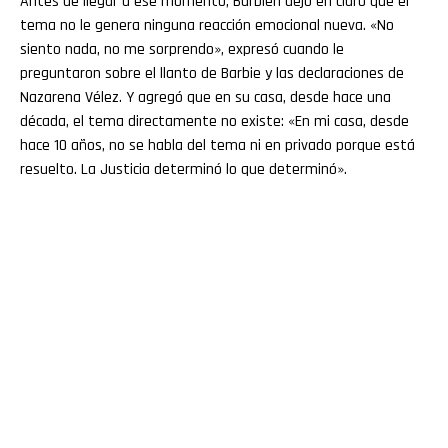
Antes de llegar a ese momento, Barbieri dejó en claro que el
tema no le genera ninguna reacción emocional nueva. «No
siento nada, no me sorprendo», expresó cuando le
preguntaron sobre el llanto de Barbie y las declaraciones de
Nazarena Vélez. Y agregó que en su casa, desde hace una
década, el tema directamente no existe: «En mi casa, desde
hace 10 años, no se habla del tema ni en privado porque está
resuelto. La Justicia determinó lo que determinó».