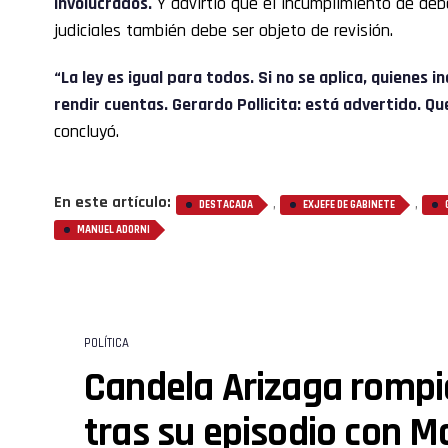
involucrados.
Y advirtió que el incumplimiento de deb
judiciales también debe ser objeto de revisión.
“La ley es igual para todos. Si no se aplica, quiene
rendir cuentas. Gerardo Pollicita: está advertido. Q
concluyó.
En este artículo:
,
,
DESTACADA
EXJEFE DE GABINETE
MANUEL ADORNI
POLÍTICA
Candela Arizaga rompió
tras su episodio con M