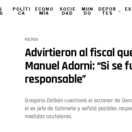
S
POLÍTI
ECONO
SOCIE
MUN
DEPOR
ES
AS
CA
MÍA
DAD
DO
TES
POLÍTICA
Advirtieron al fiscal qu
Manuel Adorni: “Si se f
responsable”
Gregorio Dalbón cuestionó el accionar de Gera
el ex jefe de Gabinete y señaló posibles resp
medidas cautelares.