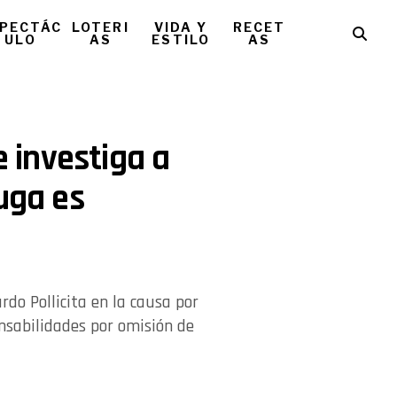
PECTÁC
LOTERI
VIDA Y
RECET
ULO
AS
ESTILO
AS
e investiga a
uga es
rdo Pollicita en la causa por
onsabilidades por omisión de