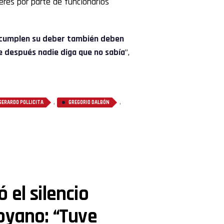
eres por parte de funcionarios
s incumplen su deber también deben
ue después nadie diga que no sabía
”,
,
,
GERARDO POLLICITA
GREGORIO DALBÓN
 el silencio
oyano: “Tuve