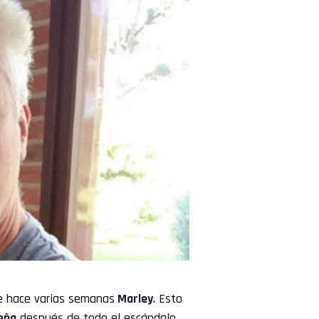
e hace varias semanas
Marley
. Esto
eña
después de todo el escándalo