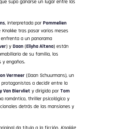
 que supo ganarse un lugar entre las
yns
, interpretada por
Pommelien
de Knokke tras pasar varios meses
la enfrenta a un panorama
ver
) y
Daan
(
Eliyha Altena
) están
mobiliario de su familia, los
s y engaños.
on Vermeer
(Daan Schuurmans), un
 protagonistas a decidir entre la
 Van Biervliet
y dirigida por
Tom
romántico, thriller psicológico y
ocionales detrás de las mansiones y
iginal da título a la ficción,
Knokke