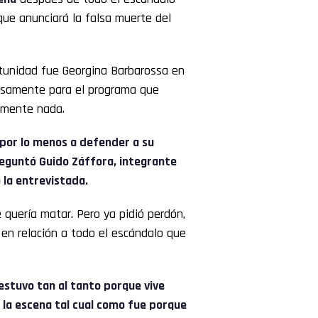
que anunciará la falsa muerte del
rtunidad fue Georgina Barbarossa en
cisamente para el programa que
amente nada.
 por lo menos a defender a su
reguntó Guido Záffora, integrante
 la entrevistada.
e quería matar. Pero ya pidió perdón,
en relación a todo el escándalo que
l estuvo tan al tanto porque vive
 la escena tal cual como fue porque