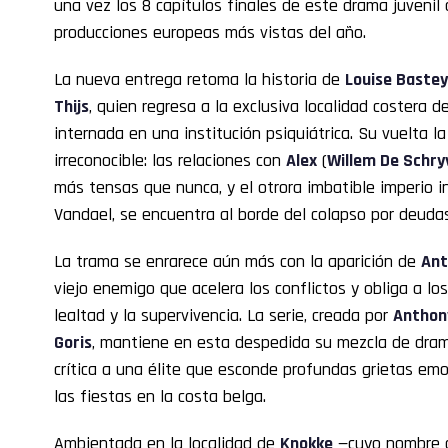
una vez los 8 capítulos finales de este drama juvenil
producciones europeas más vistas del año.
La nueva entrega retoma la historia de
Louise Baste
Thijs
, quien regresa a la exclusiva localidad costera 
internada en una institución psiquiátrica. Su vuelta 
irreconocible: las relaciones con
Alex
(
Willem De Schry
más tensas que nunca, y el otrora imbatible imperio in
Vandael, se encuentra al borde del colapso por deuda
La trama se enrarece aún más con la aparición de
Ant
viejo enemigo que acelera los conflictos y obliga a los
lealtad y la supervivencia. La serie, creada por
Anthony
Goris
, mantiene en esta despedida su mezcla de drama 
crítica a una élite que esconde profundas grietas em
las fiestas en la costa belga.
Ambientada en la localidad de
Knokke
—cuyo nombre or