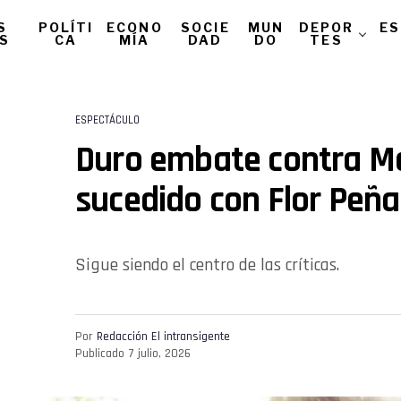
S
POLÍTI
ECONO
SOCIE
MUN
DEPOR
ES
AS
CA
MÍA
DAD
DO
TES
ESPECTÁCULO
Duro embate contra Ma
sucedido con Flor Peña
Sigue siendo el centro de las críticas.
Por
Redacción El intransigente
Publicado
7 julio, 2026