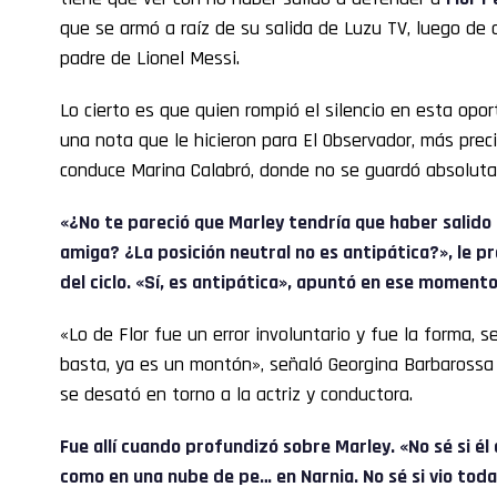
que se armó a raíz de su salida de Luzu TV, luego de 
padre de Lionel Messi.
Lo cierto es que quien rompió el silencio en esta opo
una nota que le hicieron para El Observador, más pre
conduce Marina Calabró, donde no se guardó absolut
«¿No te pareció que Marley tendría que haber salido
amiga? ¿La posición neutral no es antipática?», le p
del ciclo. «Sí, es antipática», apuntó en ese momento
«Lo de Flor fue un error involuntario y fue la forma, s
basta, ya es un montón», señaló Georgina Barbarossa 
se desató en torno a la actriz y conductora.
Fue allí cuando profundizó sobre
Marley
. «No sé si é
como en una nube de pe… en Narnia. No sé si vio toda