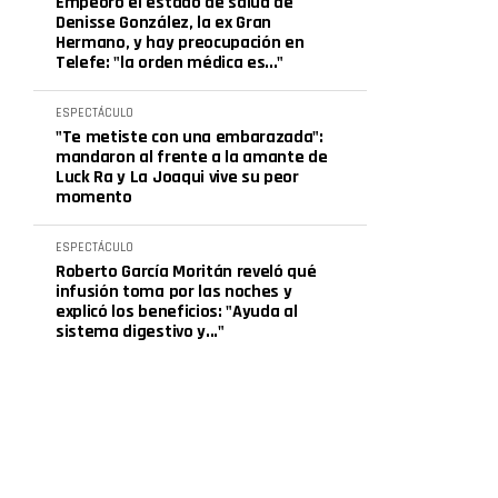
Empeoró el estado de salud de
Denisse González, la ex Gran
Hermano, y hay preocupación en
Telefe: "la orden médica es..."
ESPECTÁCULO
"Te metiste con una embarazada":
mandaron al frente a la amante de
Luck Ra y La Joaqui vive su peor
momento
ESPECTÁCULO
Roberto García Moritán reveló qué
infusión toma por las noches y
explicó los beneficios: "Ayuda al
sistema digestivo y..."