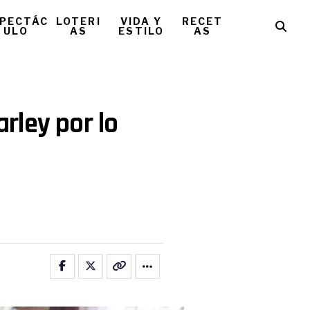
PECTÁC
LOTERI
VIDA Y
RECET
ULO
AS
ESTILO
AS
rley por lo