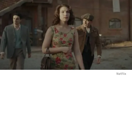
Netflix
(BUENOS AIRES).- El 22 de octubre de 2025,
Netflix
estrenó
El
monstruo de Florencia
, una miniserie de cuatro episodios
dirigida por Stefano Sollima que, en cuestión de horas, se
convirtió en la producción más vista de la plataforma en 52
países. La ficción lleva a la pantalla uno de los enigmas
criminales más perturbadores de Italia, un caso que lleva