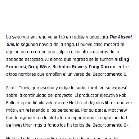
La segunda entrega ya entró en rodaje y adaptará
The Absent
One
, la segunda novela de la saga. El nuevo caso meterá al
equipo en un crimen que salpica a las altas esferas de la
sociedad escocesa. Al elenco que regresa se le suman
Aisling
Franciosi
,
Greg Wise
,
Nicholas Rowe
y
Tony Curran
, entre
otros nombres que amplían el universo del Departamento Q.
Scott Frank, que escribe y dirige la serie, también se expresó
sobre la continuidad del proyecto. El productor ejecutivo Rob
Bullock aplaudió «la valentía de Netflix al dejarlos libres una vez
más», en referencia a los personajes. Por su parte, Matthew
Goode agradeció a la plataforma «por darnos la oportunidad
de investigar más a fondo las historias del Departamento Q».
Netflix todavía no confirmó la fecha de estreno, pero las