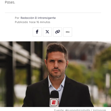
Pases.
Por
Redacción El intransigente
Publicado
hace 16 minutos
Fuente: @juanpatriciobalbi / Instagram