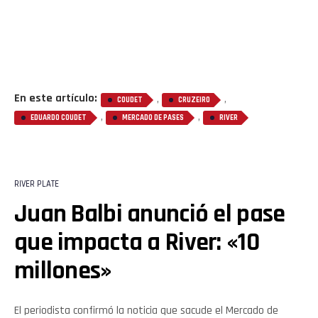
En este artículo:
,
,
COUDET
CRUZEIRO
,
,
EDUARDO COUDET
MERCADO DE PASES
RIVER
RIVER PLATE
Juan Balbi anunció el pase
que impacta a River: «10
millones»
El periodista confirmó la noticia que sacude el Mercado de