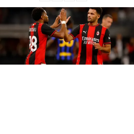
Paredes
(BUENOS AIRES).- “Para mí
Leandro
Paredes
quiere
quedarse en
Boca
”, aseguró este viernes
Martín Arévalo
,
periodista de ESPN que sigue el día a día del Xeneize. La
afirmación llega cuando el
Milan
se prepara para comunicar