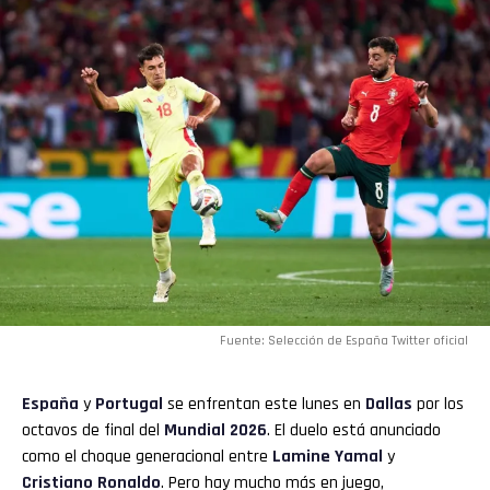
Whatsapp
Email
Fuente: Selección de España Twitter oficial
España
y
Portugal
se enfrentan este lunes en
Dallas
por los
octavos de final del
Mundial 2026
. El duelo está anunciado
como el choque generacional entre
Lamine Yamal
y
Cristiano Ronaldo
. Pero hay mucho más en juego,