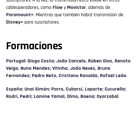
suscriptores. A la vez, la transmisión está visible en otros
cableoperadores, como
Flow
y
Movistar
, además de
Paramount+
. Mientras que también habrá transmisión de
Disney+
para suscriptores.
Formaciones
Portugal: Diogo Costa; João Cancelo, Rúben Dias, Renato
Veiga, Nuno Mendes; Vitinha, João Neves, Bruno
Fernandes; Pedro Neto, Cristiano Ronaldo, Rafael Leão
.
España: Unai Simón; Porro, Cubarsí, Laporte; Cucurella;
Rodri, Pedri; Lamine Yamal, Olmo, Baena; Oyarzabal
.