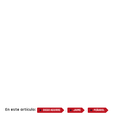
En este artículo:
,
,
DIEGO AGUIRRE
JAIME
PEÑAROL