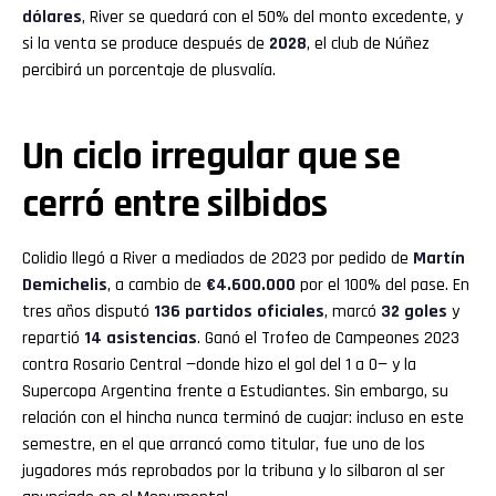
dólares
, River se quedará con el 50% del monto excedente, y
si la venta se produce después de
2028
, el club de Núñez
percibirá un porcentaje de plusvalía.
Un ciclo irregular que se
cerró entre silbidos
Colidio llegó a River a mediados de 2023 por pedido de
Martín
Demichelis
, a cambio de
€4.600.000
por el 100% del pase. En
tres años disputó
136 partidos oficiales
, marcó
32 goles
y
repartió
14 asistencias
. Ganó el Trofeo de Campeones 2023
contra Rosario Central —donde hizo el gol del 1 a 0— y la
Supercopa Argentina frente a Estudiantes. Sin embargo, su
relación con el hincha nunca terminó de cuajar: incluso en este
semestre, en el que arrancó como titular, fue uno de los
jugadores más reprobados por la tribuna y lo silbaron al ser