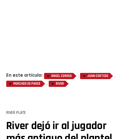
En este artículo:
,
,
ÁNGEL CORREA
JUAN CORTESE
Flipboard
,
MERCADO DE PASES
RIVER
Reddit
Pinterest
RIVER PLATE
River dejó ir al jugador
Whatsapp
más antiguo del plantel