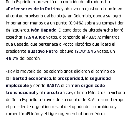
De la Espriella representó a la coalición de ultraderecha
«
Defensores de la Patria
» y obtuvo un ajustado triunfo en
el conteo provisorio del balotaje en Colombia, donde se logró
imponer por menos de un punto (0,94%) sobre su competidor
de izquierda.
Iván Cepeda
. El candidato de ultraderecha logró
cosechar
12.949.162
votos, alcanzando el 49,65%; mientras
que Cepeda, que pertenece a Pacto Histórico que lidera el
presidente
Gustavo Petro
, obtuvo
12.701.546
votos, un
48,7%
del padrón.
«Hoy la mayoría de los colombianos eligieron el camino de
la
libertad económica
, la
prosperidad
, la
seguridad
implacable
y decirle
BASTA
al
crimen organizado
transnacional
y al
narcotráfico
«, afirmó Milei tras la victoria
de De la Espriella a través de su cuenta de X. Al mismo tiempo,
el presidente argentino rescató el apodo del colombiano y
comentó: «El león y el tigre rugen en Latinoamérica».