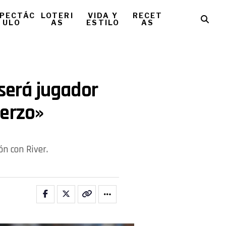
PECTÁC
LOTERI
VIDA Y
RECET
ULO
AS
ESTILO
AS
 será jugador
uerzo»
n con River.