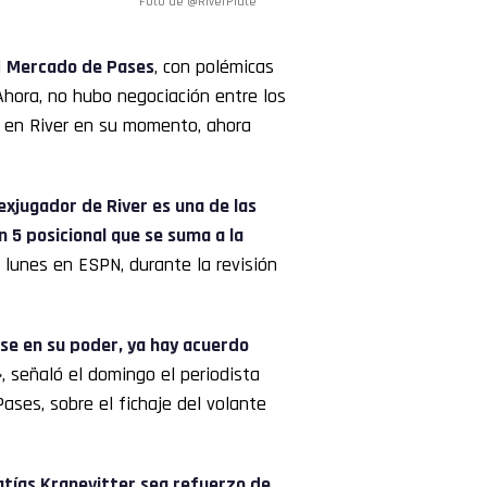
Foto de @RiverPlate
l
Mercado de Pases
, con polémicas
Ahora, no hubo negociación entre los
o en River en su momento, ahora
exjugador de River es una de las
 5 posicional que se suma a la
e lunes en ESPN, durante la revisión
ase en su poder, ya hay acuerdo
»
, señaló el domingo el periodista
ases, sobre el fichaje del volante
atías Kranevitter sea refuerzo de