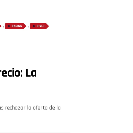
,
,
RACING
RIVER
ecio: La
as rechazar la oferta de la