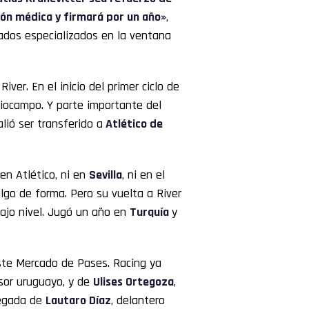
ión médica y firmará por un año»
,
cados especializados en la ventana
ver. En el inicio del primer ciclo de
iocampo. Y parte importante del
alió ser transferido a
Atlético de
en Atlético, ni en
Sevilla
, ni en el
lgo de forma. Pero su vuelta a River
bajo nivel. Jugó un año en
Turquía
y
este Mercado de Pases. Racing ya
sor uruguayo, y de
Ulises Ortegoza
,
legada de
Lautaro Díaz
, delantero