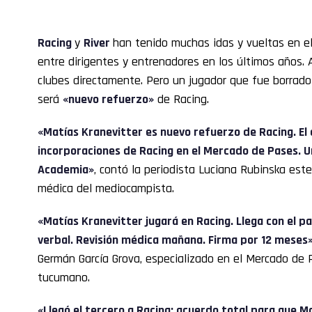
Racing
y
River
han tenido muchas idas y vueltas en e
entre dirigentes y entrenadores en los últimos años. 
clubes directamente. Pero un jugador que fue borrad
será
«nuevo refuerzo»
de Racing.
«
Matías Kranevitter
es nuevo refuerzo de Racing. El 
incorporaciones de Racing en el Mercado de Pases. Un
Academia»
, contó la periodista Luciana Rubinska est
médica del mediocampista.
«Matías Kranevitter jugará en Racing. Llega con el p
verbal. Revisión médica mañana. Firma por 12 meses
Germán García Grova, especializado en el Mercado de P
tucumano.
«Llegó el tercero a Racing: acuerdo total para que M