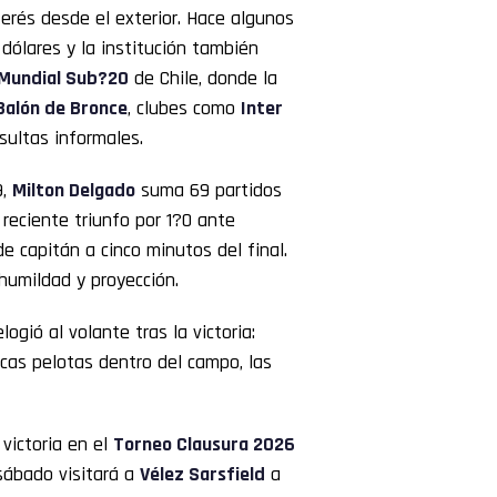
erés desde el exterior. Hace algunos
dólares y la institución también
Mundial Sub?20
de Chile, donde la
Balón de Bronce
, clubes como
Inter
sultas informales.
9,
Milton Delgado
suma 69 partidos
 reciente triunfo por 1?0 ante
de capitán a cinco minutos del final.
humildad y proyección.
logió al volante tras la victoria:
cas pelotas dentro del campo, las
victoria en el
Torneo Clausura 2026
 sábado visitará a
Vélez Sarsfield
a