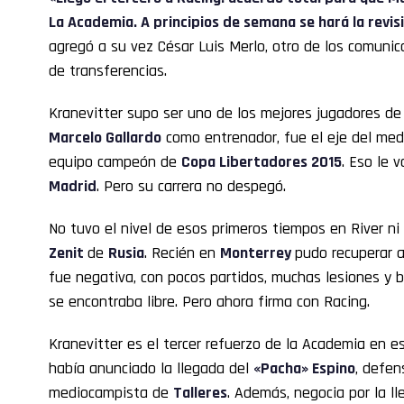
La Academia. A principios de semana se hará la revis
agregó a su vez César Luis Merlo, otro de los comuni
de transferencias.
Kranevitter supo ser uno de los mejores jugadores de Ri
Marcelo Gallardo
como entrenador, fue el eje del med
equipo campeón de
Copa Libertadores 2015
. Eso le v
Madrid
. Pero su carrera no despegó.
No tuvo el nivel de esos primeros tiempos en River ni 
Zenit
de
Rusia
. Recién en
Monterrey
pudo recuperar a
fue negativa, con pocos partidos, muchas lesiones y 
se encontraba libre. Pero ahora firma con Racing.
Kranevitter es el tercer refuerzo de la Academia en 
había anunciado la llegada del
«Pacha» Espino
, defen
mediocampista de
Talleres
. Además, negocia por la l