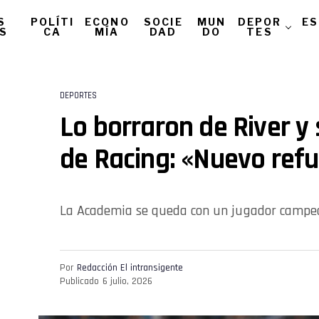
S
POLÍTI
ECONO
SOCIE
MUN
DEPOR
ES
AS
CA
MÍA
DAD
DO
TES
DEPORTES
Lo borraron de River y
de Racing: «Nuevo ref
La Academia se queda con un jugador campeó
Por
Redacción El intransigente
Publicado
6 julio, 2026