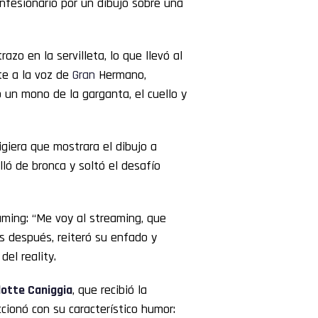
onfesionario por un dibujo sobre una
azo en la servilleta, lo que llevó al
te a la voz de
Gran
Hermano,
o un mono de la garganta, el cuello y
igiera que mostrara el dibujo a
ló de bronca y soltó el desafío
aming: “Me voy al streaming, que
s después, reiteró su enfado y
del reality.
lotte
Caniggia
, que recibió la
cionó con su característico humor: