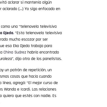
itó aclarar si mantenía algún
r aclarado (…) Yo sigo enfocado en
n como una “telenovela televisiva
a Ojeda
. “Esta telenovela televisiva
erado mucho escozor por ser
que esa Eka Ojeda trabaja para
la
China Suárez
habría encontrado
raleza”, dijo otro de los panelistas.
Hay un patrón de repetición, un
mismas cosas que hacía cuando
línea, agregó: “El mejor curso de
s Wanda e Icardi. Las relaciones
o quiero que estés con nadie. Es
.