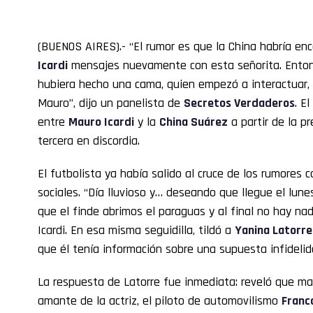
(BUENOS AIRES).- “El rumor es que la China habría en
Icardi
mensajes nuevamente con esta señorita. Enton
hubiera hecho una cama, quien empezó a interactuar, 
Mauro”, dijo un panelista de
Secretos Verdaderos
. E
entre
Mauro Icardi
y la
China Suárez
a partir de la p
tercera en discordia.
El futbolista ya había salido al cruce de los rumores
sociales. “Día lluvioso y… deseando que llegue el lune
que el finde abrimos el paraguas y al final no hay n
Icardi. En esa misma seguidilla, tildó a
Yanina Latorre
que él tenía información sobre una supuesta infidelid
La respuesta de Latorre fue inmediata: reveló que m
amante de la actriz, el piloto de automovilismo
Franc