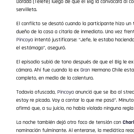
Dorada (Telefe) luego de que el Big la convocara al c
servilleta.
El conflicto se desató cuando la participante hizo un tr
dueño de la casa a citarla de inmediato. Una vez fren
Pincoya
intentó justificarse: “Jefe, le estaba haciend
el estómago”, aseguró.
El episodio subió de tono después de que el Big le ex
cámara. Ahí fue cuando la ex
Gran
Hermano Chile estal
completo, en medio de la calentura.
Todavía ofuscada,
Pincoya
anunció que se iba al stre
estoy re picada. Voy a contar lo que me pasó”. Minuto
afirmó que, a su juicio, no había violado ninguna regla 
La noche también dejó otro foco de tensión con
Char
nominación fulminante. Al enterarse, la mediática reac