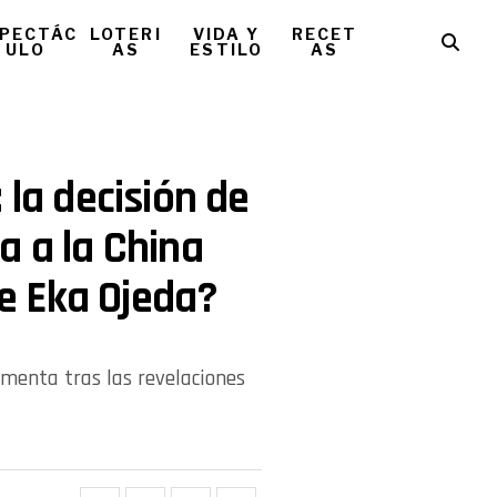
PECTÁC
LOTERI
VIDA Y
RECET
ULO
AS
ESTILO
AS
 la decisión de
a a la China
e Eka Ojeda?
ormenta tras las revelaciones