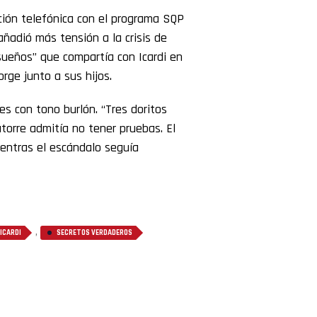
ción telefónica con el programa SQP
añadió más tensión a la crisis de
s sueños” que compartía con Icardi en
rge junto a sus hijos.
es con tono burlón. “Tres doritos
torre admitía no tener pruebas. El
ientras el escándalo seguía
,
ICARDI
SECRETOS VERDADEROS