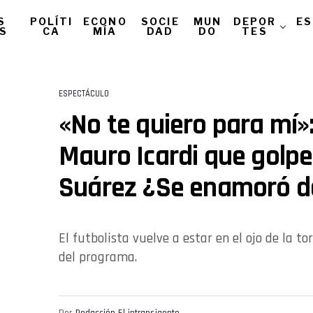
S
POLÍTI
ECONO
SOCIE
MUN
DEPOR
ES
AS
CA
MÍA
DAD
DO
TES
ESPECTÁCULO
«No te quiero para mí»:
Mauro Icardi que golpe
Suárez ¿Se enamoró d
El futbolista vuelve a estar en el ojo de la t
del programa.
Por
Redacción El intransigente