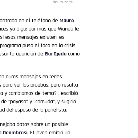
Mauro Icardi
contrado en el teléfono de
Mauro
ces yo digo: por más que Wanda le
si esos mensajes existen, es
l programa puso el foco en la crisis
resunta aparición de
Eka Ojeda
como
 con duros mensajes en redes
s para ver las pruebas, pero resulta
ada y cambiamos de tema?”, escribió
de “payaso” y “cornuda”, y sugirió
ad del esposo de la panelista.
anejaba datos sobre un posible
o Deambrosi
. El joven emitió un