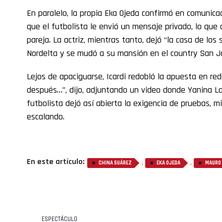
En paralelo, la propia Eka Ojeda confirmó en comunica
que el futbolista le envió un mensaje privado, lo que 
pareja. La actriz, mientras tanto, dejó “la casa de lo
Nordelta y se mudó a su mansión en el country San Jo
Lejos de apaciguarse, Icardi redobló la apuesta en red
después…”, dijo, adjuntando un video donde Yanina La
futbolista dejó así abierta la exigencia de pruebas, m
escalando.
En este artículo:
,
,
CHINA SUÁREZ
EKA OJEDA
MAURO 
ESPECTÁCULO