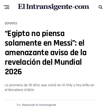
DEPORTES
Flipboard
“Egipto no piensa
Reddit
solamente en Messi”: el
Pinterest
amenazante aviso de la
revelación del Mundial
Whatsapp
2026
Email
La promesa de 18 años que creció en Al Ahly y hoy brilla en
el Barcelona Atlètic
Por
Redacción El intransigente