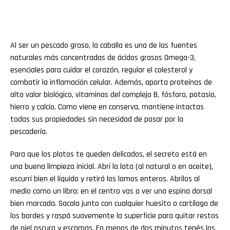
Al ser un pescado graso, la caballa es una de las fuentes
naturales más concentradas de ácidos grasos Omega-3,
esenciales para cuidar el corazón, regular el colesterol y
combatir la inflamación celular. Además, aporta proteínas de
alto valor biológico, vitaminas del complejo B, fósforo, potasio,
hierro y calcio. Como viene en conserva, mantiene intactas
todas sus propiedades sin necesidad de pasar por la
pescadería.
Para que los platos te queden delicados, el secreto está en
una buena limpieza inicial. Abrí la lata (al natural o en aceite),
escurrí bien el líquido y retirá los lomos enteros. Abrilos al
medio como un libro: en el centro vas a ver una espina dorsal
bien marcada. Sacala junto con cualquier huesito o cartílago de
los bordes y raspá suavemente la superficie para quitar restos
de piel oscura y escamas. En menos de dos minutos tenés los