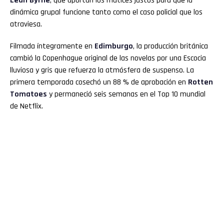
Leah Byrne
, que aportan los matices justos para que la
dinámica grupal funcione tanto como el caso policial que los
atraviesa.
Filmada íntegramente en
Edimburgo
, la producción británica
cambió la Copenhague original de las novelas por una Escocia
lluviosa y gris que refuerza la atmósfera de suspenso. La
primera temporada cosechó un 88 % de aprobación en
Rotten
Tomatoes
y permaneció seis semanas en el Top 10 mundial
de Netflix.