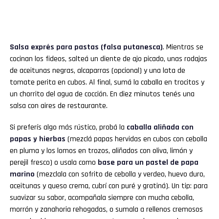
Salsa exprés para pastas (falsa putanesca)
. Mientras se
cocinan los fideos, salteá un diente de ajo picado, unas rodajas
de aceitunas negras, alcaparras (opcional) y una lata de
tomate perita en cubos. Al final, sumá la caballa en trocitos y
un chorrito del agua de cocción. En diez minutos tenés una
salsa con aires de restaurante.
Si preferís algo más rústico, probá la
caballa aliñada con
papas y hierbas
(mezclá papas hervidas en cubos con cebolla
en pluma y los lomos en trozos, aliñados con oliva, limón y
perejil fresco) o usala como
base para un pastel de papa
marino
(mezclala con sofrito de cebolla y verdeo, huevo duro,
aceitunas y queso crema, cubrí con puré y gratiná). Un tip: para
suavizar su sabor, acompañala siempre con mucha cebolla,
morrón y zanahoria rehogadas, o sumala a rellenos cremosos