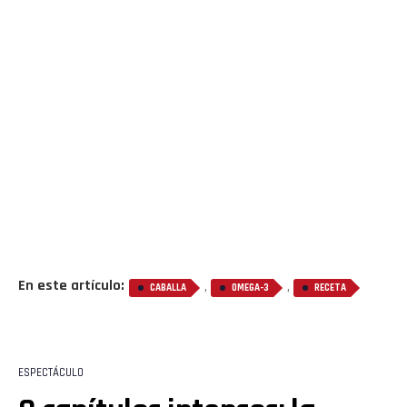
En este artículo:
,
,
Flipboard
CABALLA
OMEGA-3
RECETA
Reddit
Pinterest
ESPECTÁCULO