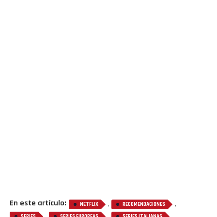
En este artículo:
,
,
NETFLIX
RECOMENDACIONES
,
,
SERIES
SERIES EUROPEAS
SERIES ITALIANAS