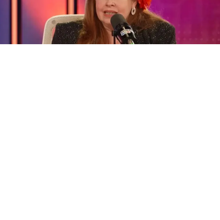
La participación de
Andrea del Boca
en la presente edición de
Gran Hermano
no pasó para nada desapercibida. La actriz fue
la jugadora más polémica de la casa y sus constantes
entradas y salidas dieron que mucha tela para cortar en los
medios. En este sentido, trascendió que la artista podría
regresar al reality para acompañar a sus aliados en la recta
final de la competencia.