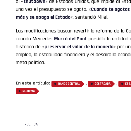
al «
shutdown
» de Estados Unidos, que impide al Est
una vez el presupuesto se agota. «
Cuando te agotas 
más y se apaga el Estado
«, sentenció Milei.
Las modificaciones buscan revertir la reforma de la C
cuando Mercedes
Marcó del Pont
presidía la entidad 
histórico de «
preservar el valor de la moneda
» por un
empleo, la estabilidad financiera y el desarrollo econ
meta política.
En este artículo:
,
,
BANCO CENTRAL
DESTACADA
EST
REFORMA
POLÍTICA