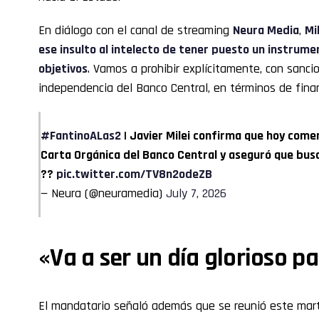
En diálogo con el canal de streaming
Neura Media
,
Mi
ese insulto al intelecto de tener puesto un instrume
objetivos
. Vamos a prohibir explícitamente, con sancio
independencia del Banco Central, en términos de financ
#FantinoALas2
| Javier Milei confirma que hoy come
Carta Orgánica del Banco Central y aseguró que bus
??
pic.twitter.com/TV8n2odeZB
— Neura (@neuramedia)
July 7, 2026
«Va a ser un día glorioso p
El mandatario señaló además que se reunió este marte