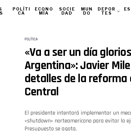
S
POLÍTI
ECONO
SOCIE
MUN
DEPOR
ES
AS
CA
MÍA
DAD
DO
TES
POLÍTICA
«Va a ser un día glorio
Argentina»: Javier Mile
detalles de la reforma
Central
El presidente intentará implementar un meca
«shutdown» norteamericano para evitar la eje
Presupuesto se agota.