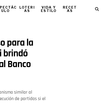
PECTÁC
LOTERI
VIDA Y
RECET
ULO
AS
ESTILO
AS
so para la
i brindó
 al Banco
nismo similar al
cución de partidas si el