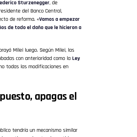
ederico Sturzenegger
, de
residente del Banco Central,
ecto de reforma. «
Vamos a empezar
ños de todo el daño que le hicieron a
brayó Milei luego. Según Milei, las
robadas con anterioridad como la
Ley
omo todas las modificaciones en
puesto, apagas el
úblico tendría un mecanismo similar