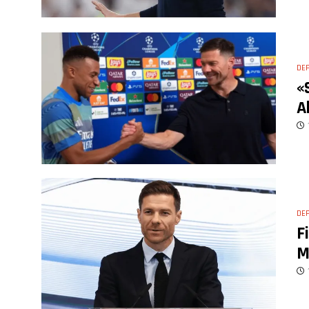
DE
«
A
DE
F
M