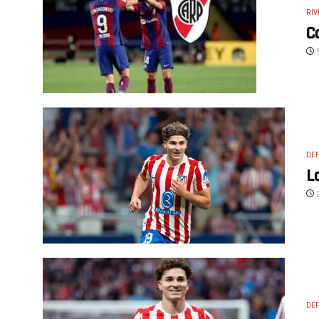
RIV
C
DE
L
DE