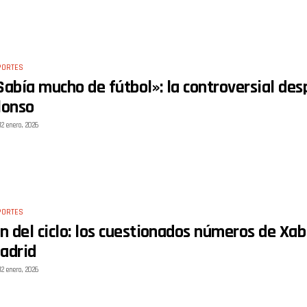
PORTES
Sabía mucho de fútbol»: la controversial de
lonso
12 enero, 2026
PORTES
in del ciclo: los cuestionados números de Xa
adrid
12 enero, 2026