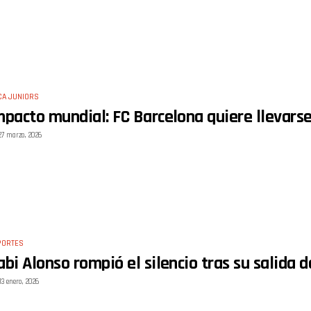
CA JUNIORS
mpacto mundial: FC Barcelona quiere llevarse
27 marzo, 2026
PORTES
abi Alonso rompió el silencio tras su salida 
13 enero, 2026