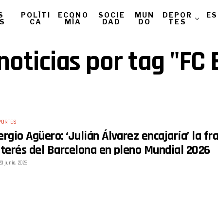
S
POLÍTI
ECONO
SOCIE
MUN
DEPOR
ES
AS
CA
MÍA
DAD
DO
TES
noticias por tag "FC
PORTES
ergio Agüero: ‘Julián Álvarez encajaría’ la fr
nterés del Barcelona en pleno Mundial 2026
23 junio, 2026