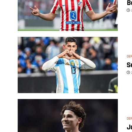
B
DE
S
DE
J