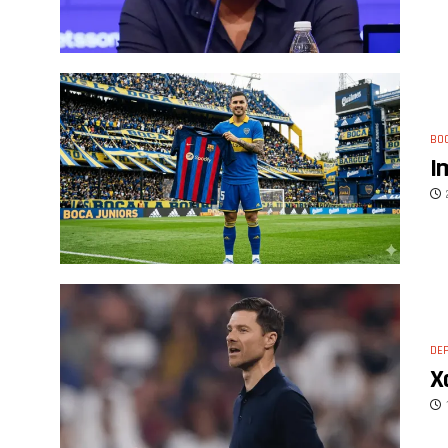
BO
I
DE
X