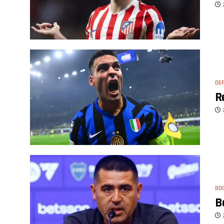
DE
R
BO
B