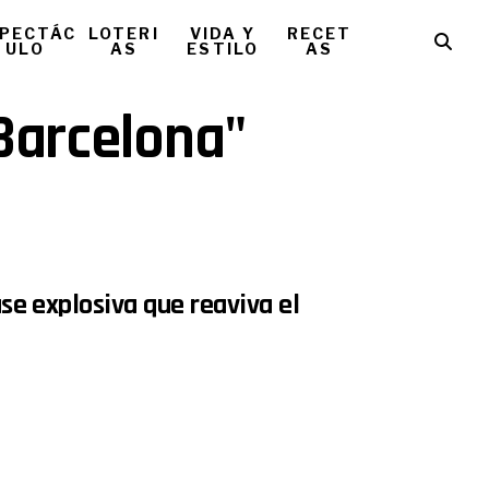
PECTÁC
LOTERI
VIDA Y
RECET
ULO
AS
ESTILO
AS
 Barcelona"
ase explosiva que reaviva el