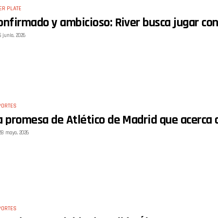
ER PLATE
onfirmado y ambicioso: River busca jugar co
5 junio, 2026
PORTES
a promesa de Atlético de Madrid que acerca a
28 mayo, 2026
PORTES