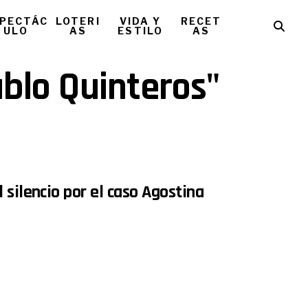
PECTÁC
LOTERI
VIDA Y
RECET
ULO
AS
ESTILO
AS
ablo Quinteros"
 silencio por el caso Agostina