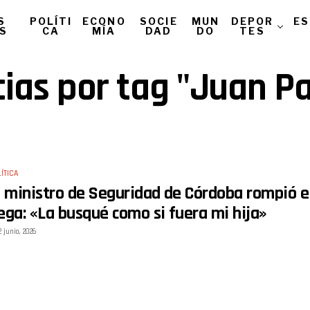
S
POLÍTI
ECONO
SOCIE
MUN
DEPOR
ES
AS
CA
MÍA
DAD
DO
TES
cias por tag "Juan P
ÍTICA
l ministro de Seguridad de Córdoba rompió el
ega: «La busqué como si fuera mi hija»
2 junio, 2026