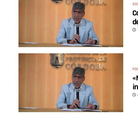
SO
C
d
POL
«
i