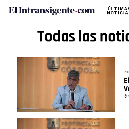
ÚLTIMA
NOTICI
Todas las noti
POL
E
V