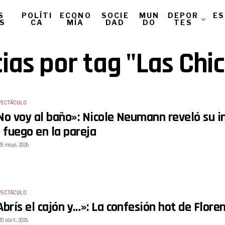
S
POLÍTI
ECONO
SOCIE
MUN
DEPOR
ES
AS
CA
MÍA
DAD
DO
TES
ias por tag "Las Chi
PECTÁCULO
No voy al baño»: Nicole Neumann reveló su i
l fuego en la pareja
25 mayo, 2026
PECTÁCULO
Abrís el cajón y…»: La confesión hot de Flor
20 abril, 2026