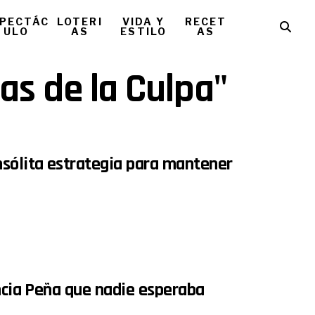
PECTÁC
LOTERI
VIDA Y
RECET
ULO
AS
ESTILO
AS
cas de la Culpa"
nsólita estrategia para mantener
encia Peña que nadie esperaba