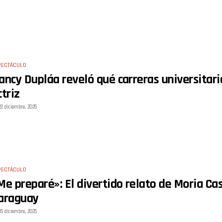
PECTÁCULO
ancy Dupláa reveló qué carreras universitari
ctriz
22 diciembre, 2025
PECTÁCULO
Me preparé»: El divertido relato de Moria Ca
araguay
15 diciembre, 2025