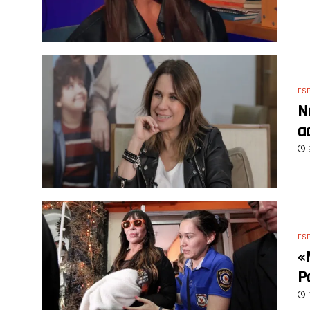
ES
N
a
ES
«
P