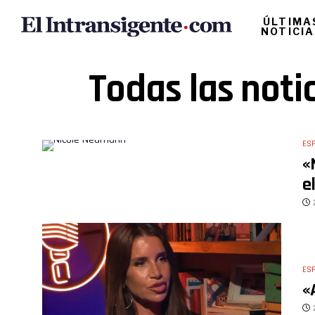
ÚLTIMA
NOTICI
Todas las notic
ES
«
e
ES
«