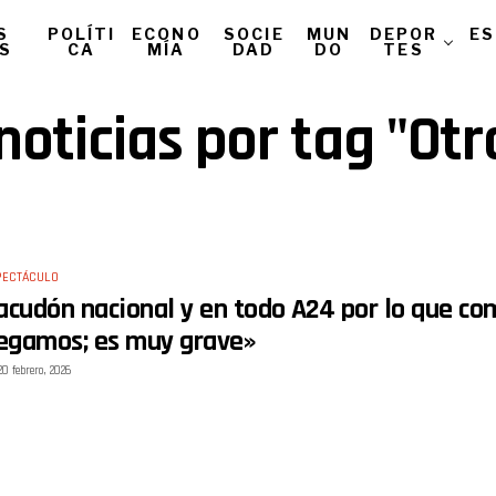
S
POLÍTI
ECONO
SOCIE
MUN
DEPOR
ES
AS
CA
MÍA
DAD
DO
TES
noticias por tag "O
PECTÁCULO
acudón nacional y en todo A24 por lo que co
legamos; es muy grave»
20 febrero, 2026