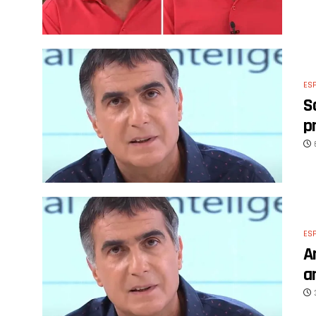
ES
S
p
ES
A
a