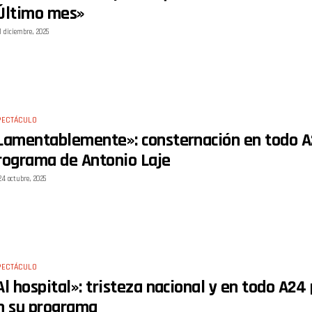
Último mes»
1 diciembre, 2025
PECTÁCULO
Lamentablemente»: consternación en todo A2
rograma de Antonio Laje
24 octubre, 2025
PECTÁCULO
Al hospital»: tristeza nacional y en todo A24
n su programa