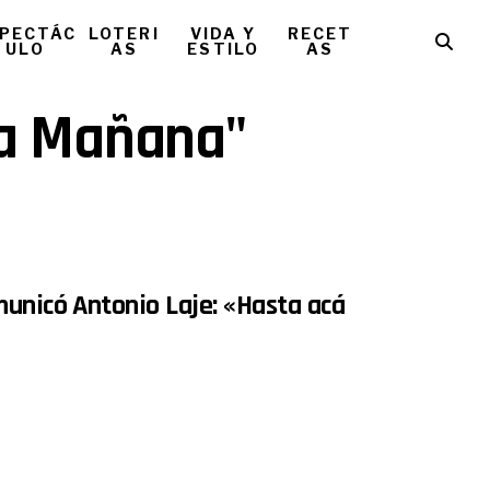
PECTÁC
LOTERI
VIDA Y
RECET
ULO
AS
ESTILO
AS
tra Mañana"
municó Antonio Laje: «Hasta acá