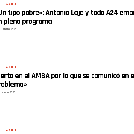
PECTÁCULO
Un tipo pobre»: Antonio Laje y toda A24 emoc
n pleno programa
16 enero, 2026
PECTÁCULO
lerta en el AMBA por lo que se comunicó en e
roblema»
9 enero, 2026
PECTÁCULO