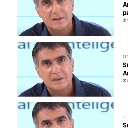
A
p
ES
S
A
ES
S