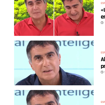
ES
«
e
ES
A
p
ES