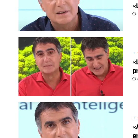
«
ES
«
p
ES
«
e