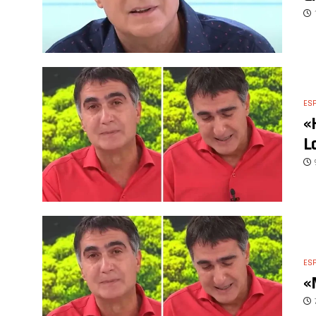
ES
«
L
ES
«