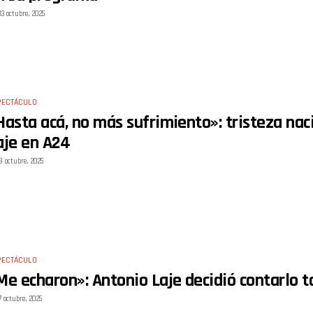
13 octubre, 2025
PECTÁCULO
Hasta acá, no más sufrimiento»: tristeza nac
aje en A24
9 octubre, 2025
PECTÁCULO
Me echaron»: Antonio Laje decidió contarlo 
7 octubre, 2025