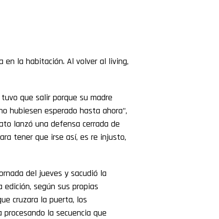
 en la habitación. Al volver al living,
 tuvo que salir porque su madre
no hubiesen esperado hasta ahora",
diato lanzó una defensa cerrada de
a tener que irse así, es re injusto,
jornada del jueves y sacudió la
a edición, según sus propias
e cruzara la puerta, los
ía procesando la secuencia que