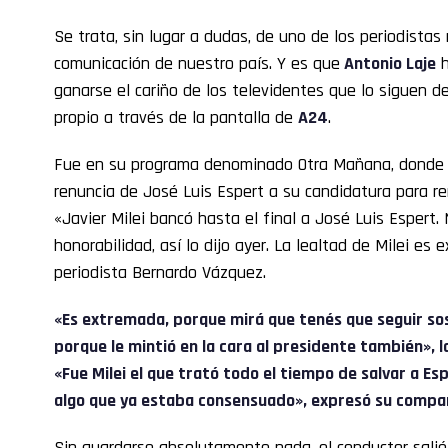
Se trata, sin lugar a dudas, de uno de los periodista
comunicación de nuestro país. Y es que
Antonio Laje
h
ganarse el cariño de los televidentes que lo siguen d
propio a través de la pantalla de
A24
.
Fue en su programa denominado Otra Mañana, donde s
renuncia de José Luis Espert a su candidatura para r
«Javier Milei bancó hasta el final a José Luis Espert
honorabilidad, así lo dijo ayer. La lealtad de Milei es 
periodista Bernardo Vázquez.
«Es extremada, porque mirá que tenés que seguir sos
porque le mintió en la cara al presidente también»
«Fue Milei el que trató todo el tiempo de salvar a Es
algo que ya estaba consensuado», expresó su compa
Sin guardarse absolutamente nada, el conductor salió