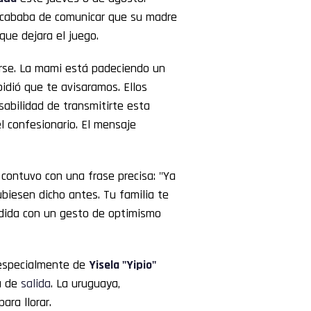
 acababa de comunicar que su madre
que dejara el juego.
rse. La mami está padeciendo un
idió que te avisaramos. Ellos
sabilidad de transmitirte esta
l confesionario. El mensaje
o contuvo con una frase precisa: "Ya
biesen dicho antes. Tu familia te
pedida con un gesto de optimismo
 especialmente de
Yisela "
Yipio
"
ta de
salida
. La uruguaya,
ara llorar.