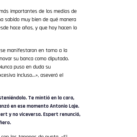
s más importantes de los medios de
a sabido muy bien de qué manera
esde hace años, y que hoy hacen lo
e manifestaron en torno a la
enovar su banca como diputado.
. Nunca puso en duda su
excesiva incluso…», aseveró el
teniéndolo. Te mintió en la cara,
, lanzó en ese momento
Antonio Laje.
pert y no viceversa. Espert renunció,
ñero.
 con los tapones de punta. «El