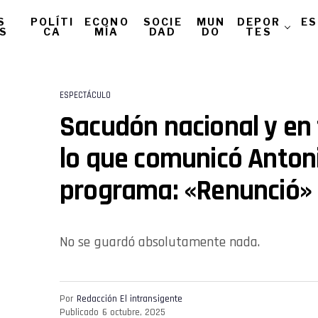
S
POLÍTI
ECONO
SOCIE
MUN
DEPOR
ES
AS
CA
MÍA
DAD
DO
TES
ESPECTÁCULO
Sacudón nacional y en
lo que comunicó Antoni
programa: «Renunció»
No se guardó absolutamente nada.
Por
Redacción El intransigente
Publicado
6 octubre, 2025