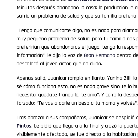
Minutos después abandonó la casa: la producción le
sufría un problema de salud y que su familia prefería 
"Tengo que comunicarte algo, no es nada para alarma
muy pequeño problema de salud, pero tu familia nos p
preferirían que abandonaras el juego, tengo la respon
información", le dijo la voz de
Gran
Hermano
dentro de
descolocó al joven actor, que no dudó.
Apenas salió, Juanicar rompió en llanto. Yanina Zilli l
sé cómo funciona esto, no es nada grave sino te lo hu
necesita, quedate tranquilo, te amo". Y cerró la des
forzado: "Te vas a darle un beso a tu mamá y volvés".
Tras abrazar a sus compañeros, Juanicar se despidió
Pintos
. Le pidió que llegara a la final y cruzó la puer
visiblemente afectada, se fue directo a la habitación p