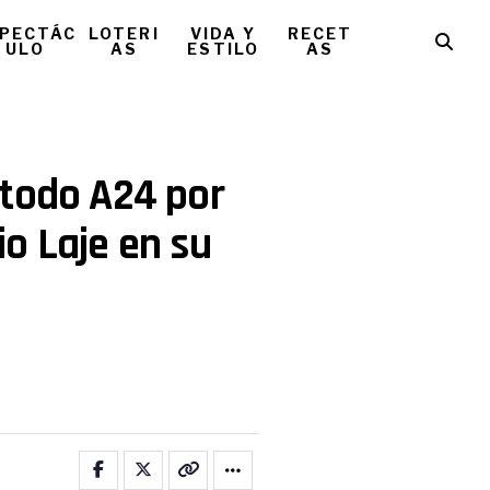
PECTÁC
LOTERI
VIDA Y
RECET
ULO
AS
ESTILO
AS
 todo A24 por
o Laje en su