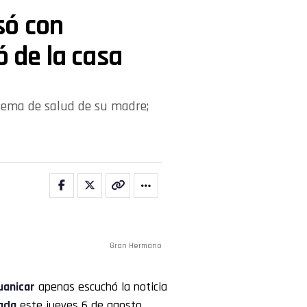
só con
ó de la casa
oblema de salud de su madre;
Gran Hermano
uanicar
apenas escuchó la noticia
ada
este jueves 6 de agosto.