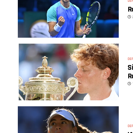
DE
R
DE
S
R
DE