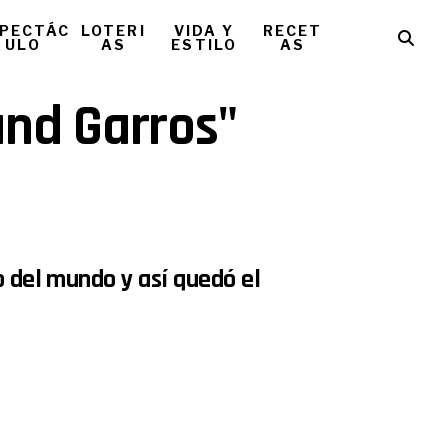
PECTÁC
LOTERI
VIDA Y
RECET
ULO
AS
ESTILO
AS
and Garros"
o del mundo y así quedó el