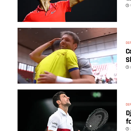
DE
C
S
DE
D
f