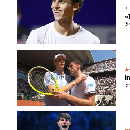
DE
«
DE
I