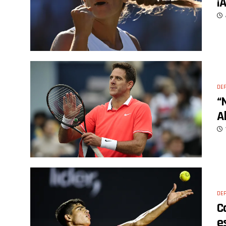
¡
DE
“
A
DE
C
e