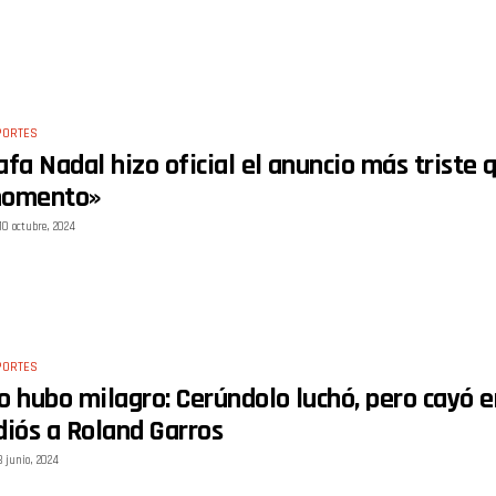
PORTES
afa Nadal hizo oficial el anuncio más triste
omento»
10 octubre, 2024
PORTES
o hubo milagro: Cerúndolo luchó, pero cayó en
diós a Roland Garros
3 junio, 2024