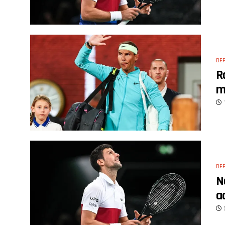
DE
R
m
DE
N
a