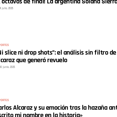
A octavos de final! La argentina Solana Sier
4 julio, 2025
PORTES
Ni slice ni drop shots”: el análisis sin filtro
lcaraz que generó revuelo
10 junio, 2025
PORTES
arlos Alcaraz y su emoción tras la hazaña an
scrito mi nombre en la historia»