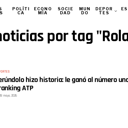
S
POLÍTI
ECONO
SOCIE
MUN
DEPOR
ES
AS
CA
MÍA
DAD
DO
TES
noticias por tag "Rol
PORTES
erúndolo hizo historia: le ganó al número un
ranking ATP
28 mayo, 2026