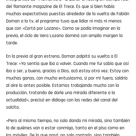
del flamante magazine de El Trece. Es que si bien había
muchas expectativas puestas alrededor de la vuelta de Fabián
Doman a la tv, el programa tuvo que lidiar ni más ni menos
que con «Cortá por Lozano». Como se podía imaginar en la
previa, el ciclo de Vero Lozano dominó con amplio margen la
tarde.
En la previa al gran estreno, Doman palpitó su vuelta a El
Trece: «Yo sentía que iba a volver. Cuando me fui sabía que así
iba a ser, y bueno, gracias a Dios, acá estoy otra vez. Estoy con
muchas ganas, con mucho entusiasmo, si por mí fuera, saldría
al aire lo antes posible. Estamos trabajando mucho con la
producción, tratando de darle una mirada diferente a la
actualidad», precisó en diálogo con las redes del canal del
solcito.
«Pero al mismo tiempo, no solo dando mi mirada, sino también
la de quiénes van a estar conmigo, tanto en el piso como en
los móviles. De lo que pasó, no solo contarlo, sino también