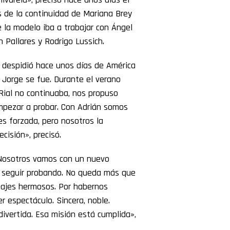
s de la continuidad de Mariana Brey
ue la modelo iba a trabajar con Ángel
n Pallares y Rodrigo Lussich.
e despidió hace unos días de América
1 Jorge se fue. Durante el verano
Rial no continuaba, nos propuso
mpezar a probar. Con Adrián somos
s forzada, pero nosotros la
cisión», precisó.
 Nosotros vamos con un nuevo
s seguir probando. No queda más que
sajes hermosos. Por habernos
 espectáculo. Sincera, noble.
vertida. Esa misión está cumplida»,