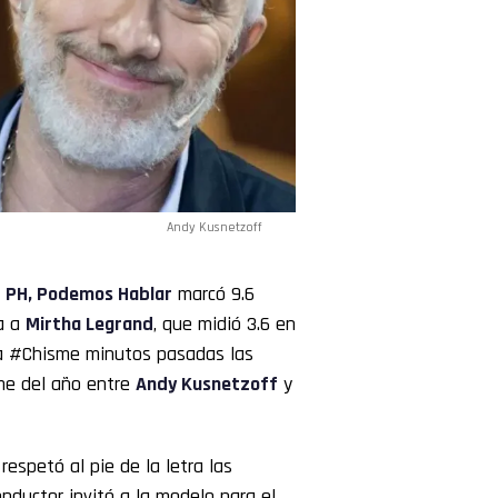
Andy Kusnetzoff
e
PH, Podemos Hablar
marcó 9.6
a a
Mirtha
Legrand
, que midió 3.6 en
ada #Chisme minutos pasadas las
ime del año entre
Andy Kusnetzoff
y
 respetó al pie de la letra las
nductor invitó a la modelo para el