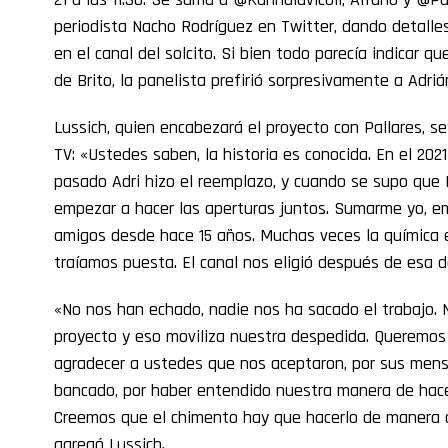
periodista Nacho Rodríguez en Twitter, dando detalle
en el canal del solcito. Si bien todo parecía indicar q
de Brito, la panelista prefirió sorpresivamente a Adriá
Lussich, quien encabezará el proyecto con Pallares, s
TV: «Ustedes saben, la historia es conocida. En el 202
pasado Adri hizo el reemplazo, y cuando se supo que 
empezar a hacer las aperturas juntos. Sumarme yo, e
amigos desde hace 15 años. Muchas veces la química e
traíamos puesta. El canal nos eligió después de esa de
«No nos han echado, nadie nos ha sacado el trabajo.
proyecto y eso moviliza nuestra despedida. Queremo
agradecer a ustedes que nos aceptaron, por sus men
bancado, por haber entendido nuestra manera de hacer
Creemos que el chimento hay que hacerlo de manera di
agregó Lussich.