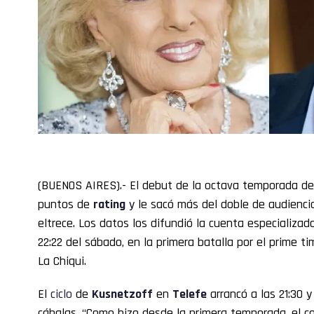
(BUENOS AIRES).- El debut de la octava temporada d
puntos de
rating
y le sacó más del doble de audienci
eltrece. Los datos los difundió la cuenta especializ
22:22 del sábado, en la primera batalla por el prime t
La Chiqui.
El
ciclo
de
Kusnetzoff
en
Telefe
arrancó a las 21:30 y
cábalas. “Como hizo desde la primera temporada, el co