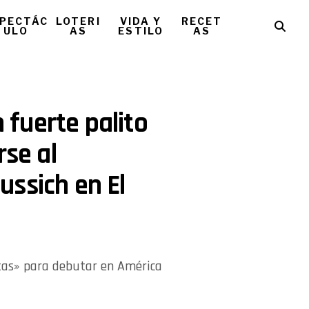
PECTÁC
LOTERI
VIDA Y
RECET
ULO
AS
ESTILO
AS
n fuerte palito
rse al
ssich en El
itas» para debutar en América