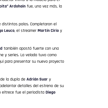
pita” Ardohain
fue, una vez más, la
 distintos palos. Completaron el
go Leuco
, el streamer
Martín Cirio
y
nd
también apostó fuerte con una
ne y series. La velada tuvo como
qui para presentar su nuevo proyecto
 de la dupla de
Adrián Suar
y
adelantar detalles del estreno de su
n eltrece fue el periodista
Diego