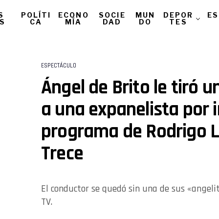
S
POLÍTI
ECONO
SOCIE
MUN
DEPOR
ES
AS
CA
MÍA
DAD
DO
TES
ESPECTÁCULO
Ángel de Brito le tiró u
a una expanelista por i
programa de Rodrigo Lu
Trece
El conductor se quedó sin una de sus «angel
TV.