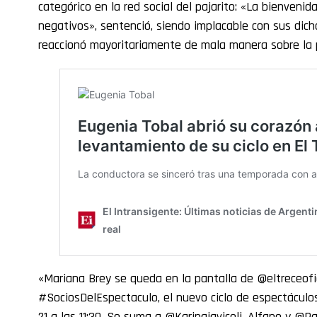
categórico en la red social del pajarito: «La bienveni
negativos», sentenció, siendo implacable con sus dich
reaccionó mayoritariamente de mala manera sobre la 
«Mariana Brey se queda en la pantalla de @eltreceofic
#SociosDelEspectaculo, el nuevo ciclo de espectáculos
21 a las 11:30. Se suma a @Karinaiavicoli, Alfano y @Pa