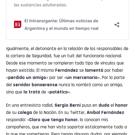
Igualmente, el detonante en la relación de los responsables de
la cartera de Seguridad, fue un tuit del funcionario nacional.
Desde ese momento se rompieron todo tipo de vínculos que
hayan existido. El mismo
Fernández
se
lamentó
por haber
«
perdido un amigo
» por ser «
un mercenario
«. Por la parte
del
servidor bonaerense
nunca lo nombró como un amigo,
sino que
lo trató
de «
patético
«.
En una entrevista radial,
Sergio Berni
puso en
duda
el
honor
de su
colega
de la Nación. En su Twitter,
Aníbal Fernández
respondió: «
Claro que tengo honor
, lo conocen mis
compañeros, que me han visto soportar estoicamente todo a
lo que me sometieron. Pero tengo algunas dudas, por ejemplo,