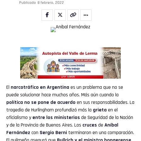
Publicado
8 febrero, 2022
El
narcotráfico en Argentina
es un problema que no se
puede solucionar hace muchos años. Más aún cuando la
política
no se pone de acuerdo
en sus responsabilidades. La
tragedia de Hurlingham profundizó más la
grieta
en el
oficialismo y
entre los
ministerios
de Seguridad de la Nación
y de la Provincia de Buenos Aires. Los
cruces
de
Aníbal
Fernández
con
Sergio Berni
terminaron en una comparación.
El quilmeño aseguró que
Bullrich y el ministro bonaerense