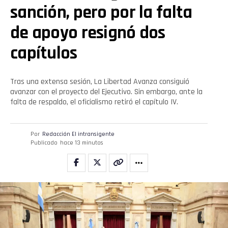
sanción, pero por la falta
de apoyo resignó dos
capítulos
Tras una extensa sesión, La Libertad Avanza consiguió
avanzar con el proyecto del Ejecutivo. Sin embargo, ante la
Flipboard
falta de respaldo, el oficialismo retiró el capítulo IV.
Reddit
Por
Redacción El intransigente
Publicado
hace 13 minutos
Pinterest
Whatsapp
Email