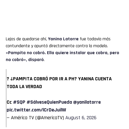
Lejos de quedarse ahí,
Yanina Latorre
fue todavía más
contundente y apuntó directamente contra la modelo.
«Pampita no cobró. Ella quiere instalar que cobra, pero
no cobró», disparó
.
? ¿PAMPITA COBRÓ POR IR A PH? YANINA CUENTA
TODA LA VERDAD
Cc
#SQP
#SálveseQuienPueda
@yanilatorre
pic.twitter.com/lCrDeJuilW
— América TV (@AmericaTV)
August 6, 2026