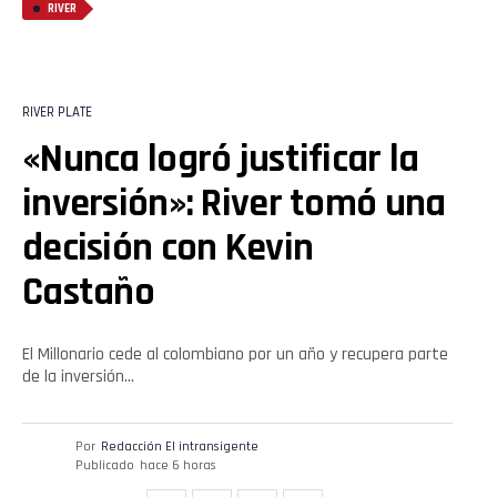
RIVER
RIVER PLATE
«Nunca logró justificar la
inversión»: River tomó una
decisión con Kevin
Flipboard
Castaño
Reddit
Pinterest
El Millonario cede al colombiano por un año y recupera parte
de la inversión…
Whatsapp
Por
Redacción El intransigente
Email
Publicado
hace 6 horas