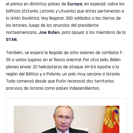
el pánico en distintos países de
Europa
, en especial, sobre los
bálticos (Estonia, Letonia y Lituania) que antes pertenecían a
Reddit
la Unión Soviética. Hoy llegaron 300 soldados a las tierras de
los letones, luego de los anuncios del presidente
Pinterest
norteamericano,
Joe Biden
, para apoyar a los miembros de la
OTAN
.
Whatsapp
También, se espera la llegada de ocho aviones de combate F-
Email
35 a varios lugares en el flanco oriental. Por otro lado, Biden
planea enviar 32 helicópteros de ataque AH-64 Apache a la
región del Báltico y a Polonia, un país muy cercano a Ucrania.
Todo comenzó desde que Putin reconoció dos territorios
prorusos de Ucrania como países independientes.