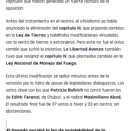
capítulos que habían generado un fuerte rechazo de la
oposición.
Antes del tratamiento en el recinto, el oficialismo ya había
anunciado la eliminación del
capítulo III
, que proponía cambios
en la
Ley de Tierras
y habilitaba modificaciones vinculadas
con la venta de tierras a extranjeros. Pero este no fue el único
cambio que sufrió la iniciativa.
La Libertad Avanza
también
tuvo que resignar el
capítulo IV
, que planteaba cambios en la
Ley Nacional de Manejo del Fuego
.
Esta última modificación se aplicó minutos antes de la
votación por la falta de apoyo de legisladores dialoguistas. Los
votos clave con los que
Patricia Bullrich
no contó fueron los
de
Edith Terenzi
, de Chubut, y el radical
Maximiliano Abad.
El resultado final fue de 37 votos a favor y 33 en contra, sin
abstenciones.
El Senado aprobó la ley de inviolabilidad de la