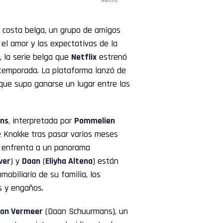
Netflix
a costa belga, un grupo de amigos
 el amor y las expectativas de la
, la serie belga que
Netflix
estrenó
a temporada. La plataforma lanzó de
 que supo ganarse un lugar entre las
yns
, interpretada por
Pommelien
de Knokke tras pasar varios meses
la enfrenta a un panorama
ver
) y
Daan
(
Eliyha Altena
) están
mobiliario de su familia, los
s y engaños.
on Vermeer
(Daan Schuurmans), un