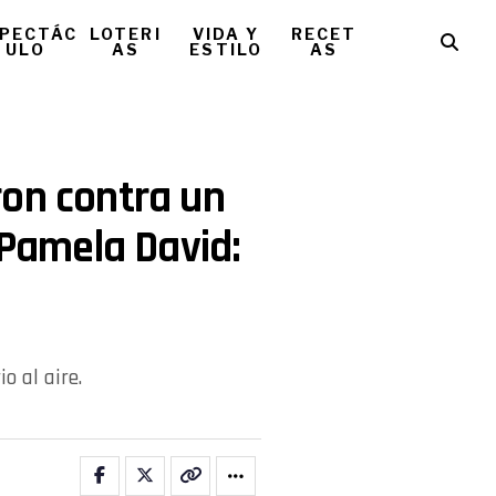
PECTÁC
LOTERI
VIDA Y
RECET
ULO
AS
ESTILO
AS
ron contra un
 Pamela David:
o al aire.