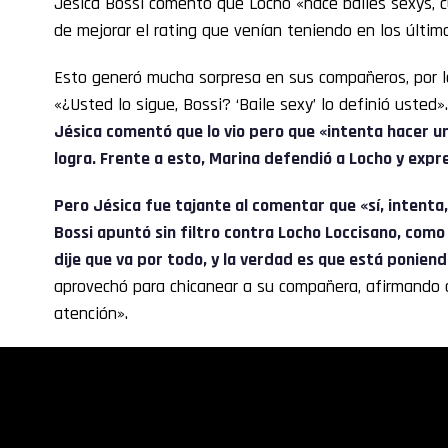
Jésica Bossi comentó que Locho «hace bailes sexys, cu
de mejorar el rating que venían teniendo en los últi
Esto generó mucha sorpresa en sus compañeros, por 
«¿Usted lo sigue, Bossi? ‘Baile sexy’ lo definió usted»
Jésica comentó que lo vio pero que «intenta hacer un 
logra. Frente a esto, Marina defendió a Locho y expre
Pero Jésica fue tajante al comentar que «sí, intenta
Bossi apuntó sin filtro contra Locho Loccisano, como 
dije que va por todo, y la verdad es que está ponien
aprovechó para chicanear a su compañera, afirmando 
atención».