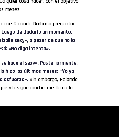
alquier cosa hace», con el objetivo
mos meses.
lo que Rolando Barbano preguntó:
.
Luego de dudarlo un momento,
baile sexy», a pesar de que no lo
só: «No diga intenta».
, se hace el sexy». Posteriormente,
lo hizo los últimos meses: «Yo ya
do esfuerzo».
Sin embargo, Rolando
que «lo sigue mucho, me llama la