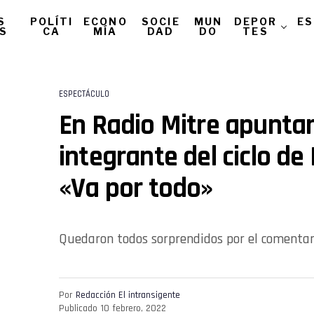
S
POLÍTI
ECONO
SOCIE
MUN
DEPOR
ES
AS
CA
MÍA
DAD
DO
TES
ESPECTÁCULO
En Radio Mitre apunta
integrante del ciclo de
«Va por todo»
Quedaron todos sorprendidos por el comentari
Por
Redacción El intransigente
Publicado
10 febrero, 2022