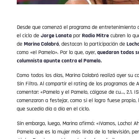
Desde que comenzó el programa de entretenimiento
el ciclo de
Jorge Lanata
por
Radio Mitre
cubren lo qu
de
Marina Calabró
, destacan la participación de
Locho
como «el Pamelo». Por lo que, ayer,
quedaron todos so
columnista apunte contra el Pamelo.
Como todos los días, Marina Calabró realizó ayer su 
Sin Filtro. Al compartir el rating de los programas de 
comentar: «Pamela y el Pamelo, cáigase de cu…, 2.1. ¡
comenzaron a festejar, como si el logro fuese propio,
que sucedía día a día en el ciclo.
Sin embargo, luego, Marina afirmó: «¡Vamos, Locho! Ahí e
Pamela que es la mujer más linda de la televisión, pe