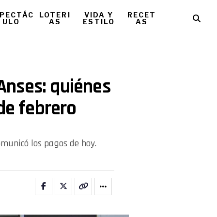
PECTÁC
LOTERI
VIDA Y
RECET
ULO
AS
ESTILO
AS
Anses: quiénes
de febrero
omunicó los pagos de hoy.