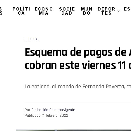
S
POLÍTI
ECONO
SOCIE
MUN
DEPOR
ES
AS
CA
MÍA
DAD
DO
TES
SOCIEDAD
Esquema de pagos de 
cobran este viernes 11 
La entidad, al mando de Fernanda Raverta, c
Por
Redacción El intransigente
Publicado
11 febrero, 2022