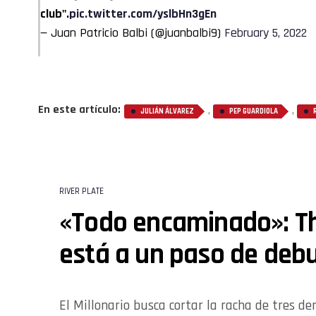
club".
pic.twitter.com/yslbHn3gEn
— Juan Patricio Balbi (@juanbalbi9)
February 5, 2022
En este artículo:
,
,
JULIÁN ÁLVAREZ
PEP GUARDIOLA
RIVER PLATE
«Todo encaminado»: T
está a un paso de debu
El Millonario busca cortar la racha de tres d