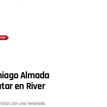
RIVER
hiago Almada
tar en River
errotas con una renovada