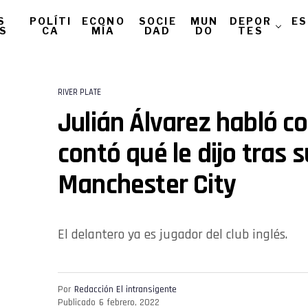
S
POLÍTI
ECONO
SOCIE
MUN
DEPOR
ES
AS
CA
MÍA
DAD
DO
TES
RIVER PLATE
Julián Álvarez habló co
contó qué le dijo tras s
Manchester City
El delantero ya es jugador del club inglés.
Por
Redacción El intransigente
Publicado
6 febrero, 2022