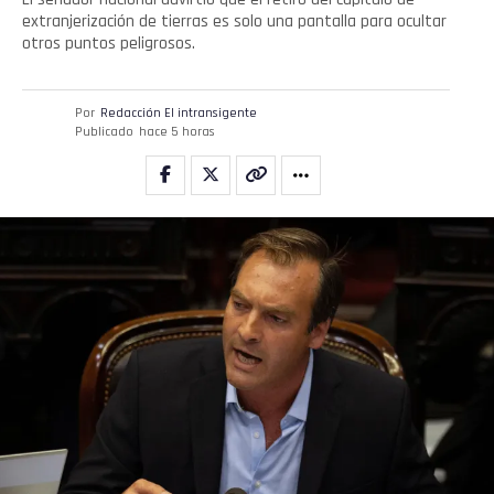
extranjerización de tierras es solo una pantalla para ocultar
otros puntos peligrosos.
Por
Redacción El intransigente
Publicado
hace 5 horas