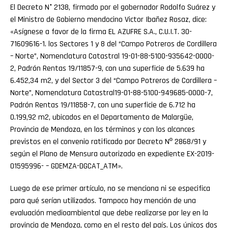
El Decreto N° 2138, firmado por el gobernador Rodolfo Suárez y
el Ministro de Gobierno mendocino Victor Ibañez Rosaz, dice:
«Asígnese a favor de la firma EL AZUFRE S.A., C.U.I.T. 30-
71609616-1. los Sectores 1 y 8 del “Campo Potreros de Cordillera
– Norte”, Nomenclatura Catastral 19-01-88-5100-935642-0000-
2, Padrón Rentas 19/11857-9, con una superficie de 5.639 ha
6.452,34 m2, y del Sector 3 del “Campo Potreros de Cordillera –
Norte”, Nomenclatura Catastral19-01-88-5100-949685-0000-7,
Padrón Rentas 19/11858-7, con una superficie de 6.712 ha
0.199,92 m2, ubicados en el Departamento de Malargüe,
Provincia de Mendoza, en los términos y con los alcances
previstos en el convenio ratificado por Decreto Nº 2868/91 y
según el Plano de Mensura autorizado en expediente EX-2019-
01595996- – GDEMZA-DGCAT_ATM».
Luego de ese primer artículo, no se menciona ni se especifica
para qué serían utilizados. Tampoco hay mención de una
evaluación medioambiental que debe realizarse por ley en la
provincia de Mendoza, como en el resto del país. Los únicos dos