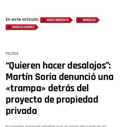
En este artículo:
,
,
MEDIO AMBIENTE
MENDOZA
RODOLFO SUÁREZ
POLÍTICA
“Quieren hacer desalojos”:
Martín Soria denunció una
«trampa» detrás del
proyecto de propiedad
privada
El senador nacional advirtió que el retiro del capítulo de