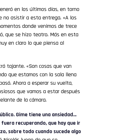
eneró en los últimos días, en torno
no asistir a esta entrega. «A los
 momentos donde venimos de trece
tó, que se hizo teatro. Más en esta
muy en claro lo que piensa al
stró tajante. «Son cosas que van
ndo que estamos con la sala llena
pasó. Ahora a esperar su vuelta,
ansiosos que vamos a estar después
delante de la cámara.
público. Gime tiene una ansiedad…
 fuera recuperando, que hay que ir
azo, sobre todo cuando sucede algo
ó Nicolás luego de que se