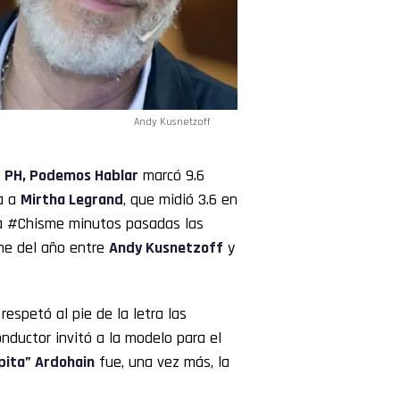
Andy Kusnetzoff
e
PH, Podemos Hablar
marcó 9.6
a a
Mirtha
Legrand
, que midió 3.6 en
ada #Chisme minutos pasadas las
ime del año entre
Andy Kusnetzoff
y
 respetó al pie de la letra las
nductor invitó a la modelo para el
pita” Ardohain
fue, una vez más, la