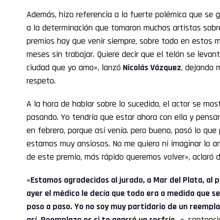
Además, hizo referencia a la fuerte polémica que se g
a la determinación que tomaron muchos artistas sobre 
premios hay que venir siempre, sobre todo en estos
meses sin trabajar. Quiere decir que el telón se levan
ciudad que yo amo», lanzó
Nicolás Vázquez
, dejando 
respeto.
A la hora de hablar sobre lo sucedido, el actor se mo
pasando. Yo tendría que estar ahora con ella y pensa
en febrero, porque así venía. pero bueno, pasó lo que 
estamos muy ansiosos. No me quiero ni imaginar lo 
de este premio, más rápido queremos volver», aclaró 
«
Estamos agradecidos al jurado, a Mar del Plata, al 
ayer el médico le decía que todo era a medida que se
paso a paso. Yo no soy muy partidario de un reempl
así. Reemplazo es si te agarró un resfrío…»,
sentenci