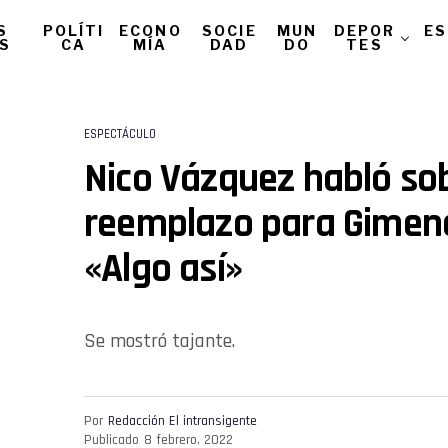
S
POLÍTI
ECONO
SOCIE
MUN
DEPOR
ES
AS
CA
MÍA
DAD
DO
TES
ESPECTÁCULO
Nico Vázquez habló sob
reemplazo para Gimena
«Algo así»
Se mostró tajante.
Por
Redacción El intransigente
Publicado
8 febrero, 2022