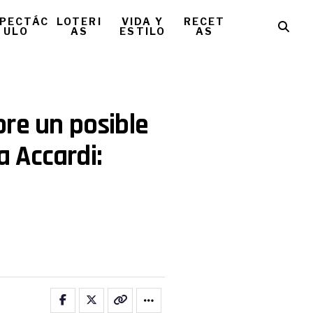
PECTÁC
LOTERI
VIDA Y
RECET
ULO
AS
ESTILO
AS
re un posible
 Accardi: