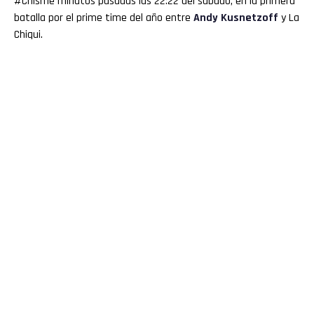
#Chisme minutos pasadas las 22:22 del sábado, en la primera
batalla por el prime time del año entre
Andy Kusnetzoff
y La
Chiqui.