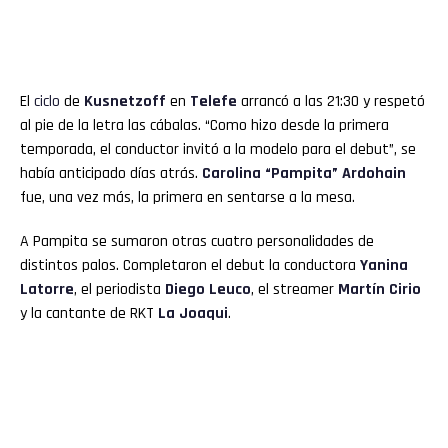
El
ciclo
de
Kusnetzoff
en
Telefe
arrancó a las 21:30 y respetó
al pie de la letra las cábalas. “Como hizo desde la primera
temporada, el conductor invitó a la modelo para el debut”, se
había anticipado días atrás.
Carolina “Pampita” Ardohain
fue, una vez más, la primera en sentarse a la mesa.
A Pampita se sumaron otras cuatro personalidades de
distintos palos. Completaron el debut la conductora
Yanina
Latorre
, el periodista
Diego Leuco
, el streamer
Martín Cirio
y la cantante de RKT
La Joaqui
.