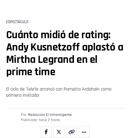
Flipboard
Reddit
ESPECTÁCULO
Pinterest
Cuánto midió de rating:
Andy Kusnetzoff aplastó a
Whatsapp
Mirtha Legrand en el
Email
prime time
El ciclo de Telefe arrancó con Pampita Ardohain como
primera invitada
Por
Redacción El intransigente
Publicado
hace 2 horas