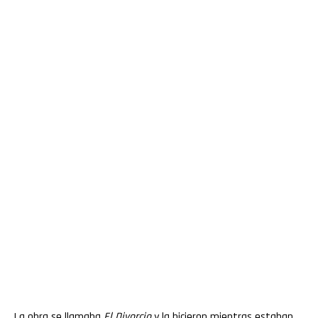
La obra se llamaba
El Divorcio
y la hicieron mientras estaban