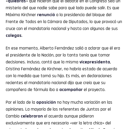
«
quiebras
» que hicieron que el debate en el Congreso sea un
misterio del que nadie sabe para qué lado puede salir. Es que
Máximo Kirchner
renunció
a la presidencia del bloque del
Frente de Todos en la Cámara de Diputados, lo que provocó un
cruce con el mandatario nacional y hasta con algunos de sus
colegas
.
En ese momento, Alberto Fernández salió a aclarar que él era
el presidente de la Nación, por lo tanto tenía que tomar
decisiones. Incluso, contó que la misma
vicepresidenta
,
Cristina Fernández de Kirchner, no habría estado de acuerdo
con la medida que tomó su hijo. Es más, en declaraciones
recientes el mandatario nacional dijo que creía que su
compañera de fórmula iba a
acompañar
el proyecto.
Por el lado de la
oposición
no hay mucha variación en las
opiniones. La mayoría de los referentes de Juntos por el
Cambio
celebraron
el acuerdo aunque pidieron
exclusivamente que era necesario «ver la letra chica» del