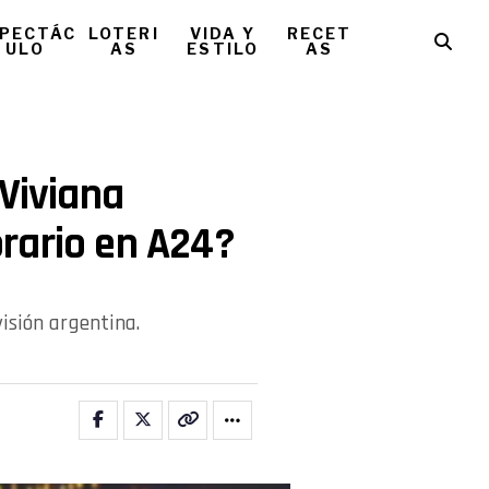
PECTÁC
LOTERI
VIDA Y
RECET
ULO
AS
ESTILO
AS
 Viviana
rario en A24?
visión argentina.