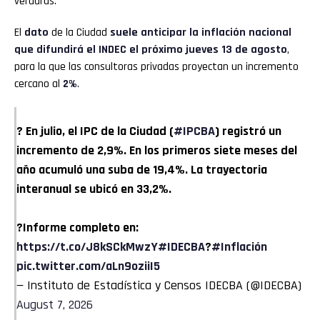
verduras.
El
dato
de la Ciudad
suele anticipar la inflación nacional
que difundirá el INDEC el próximo jueves 13 de agosto
,
para la que las consultoras privadas proyectan un incremento
cercano al
2%
.
? En julio, el IPC de la Ciudad (
#IPCBA
) registró un
incremento de 2,9%. En los primeros siete meses del
año acumuló una suba de 19,4%. La trayectoria
interanual se ubicó en 33,2%.
?Informe completo en:
https://t.co/J8kSCkMwzY
#IDECBA
?
#Inflación
pic.twitter.com/aLn9oziiI5
— Instituto de Estadística y Censos IDECBA (@IDECBA)
August 7, 2026