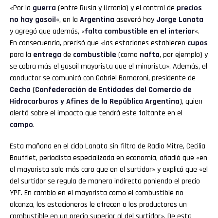
«Por la
guerra
(entre Rusia y Ucrania) y el control de
precios
no hay gasoil
«, en la
Argentina
aseveró hoy
Jorge Lanata
y agregó que además, «
falta combustible en el interior
«.
En consecuencia, precisó que «las estaciones establecen
cupos
para la
entrega
de
combustible
(como
nafta
, por ejemplo) y
se cobra más el gasoil mayorista que el minorista». Además, el
conductor se comunicó con Gabriel Bornoroni, presidente de
Cecha
(
Confederación de Entidades del Comercio de
Hidrocarburos y Afines de la República Argentina
), quien
alertó sobre el impacto que tendrá este faltante en el
campo
.
Esta mañana en el ciclo Lanata sin filtro de Radio Mitre, Cecilia
Boufflet, periodista especializada en economía, añadió que «en
el mayorista sale más caro que en el surtidor» y explicó que «el
del surtidor se regula de manera indirecta poniendo el precio
YPF. En cambio en el mayorista como el combustible no
alcanza, los estacioneros le ofrecen a los productores un
combustible en un precio superior al del surtidor». De esta