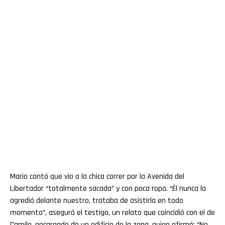
Mario contó que vio a la chica correr por la Avenida del
Libertador “totalmente sacada” y con poca ropa. “Él nunca la
agredió delante nuestro, trataba de asistirla en todo
momento”, aseguró el testigo, un relato que coincidió con el de
Camilo, encargado de un edificio de la zona, quien afirmó: “No