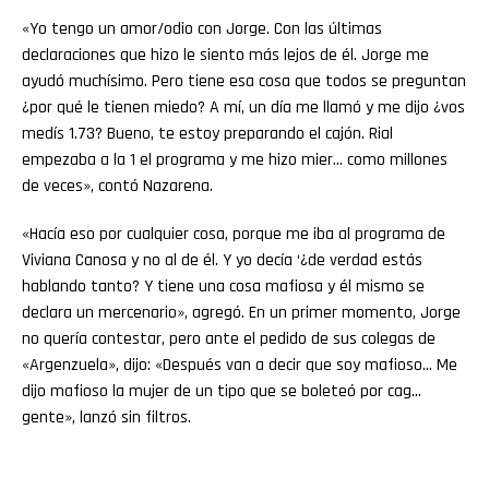
«Yo tengo un amor/odio con Jorge. Con las últimas
declaraciones que hizo le siento más lejos de él. Jorge me
ayudó muchísimo. Pero tiene esa cosa que todos se preguntan
¿por qué le tienen miedo? A mí, un día me llamó y me dijo ¿vos
medís 1.73? Bueno, te estoy preparando el cajón. Rial
empezaba a la 1 el programa y me hizo mier… como millones
de veces», contó Nazarena.
«Hacía eso por cualquier cosa, porque me iba al programa de
Viviana Canosa y no al de él. Y yo decía ‘¿de verdad estás
hablando tanto? Y tiene una cosa mafiosa y él mismo se
declara un mercenario», agregó. En un primer momento, Jorge
no quería contestar, pero ante el pedido de sus colegas de
«Argenzuela», dijo: «Después van a decir que soy mafioso… Me
dijo mafioso la mujer de un tipo que se boleteó por cag…
gente», lanzó sin filtros.